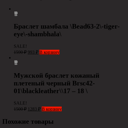
Браслет шамбала \Bead63-2\-tiger-
eye\-shambhala\
SALE!
1590
₽
993
₽
В корзину
Мужской браслет кожаный
плетеный черный Brsc42-
01\blackleather\\17 – 18 \
SALE!
1500
₽
1283
₽
В корзину
Похожие товары