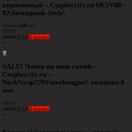
коричневый – Сosplaycity.ru SKSV88-
02\Steampunk-Style\
Оценка
5.00
из 5
SALE!
1990
₽
973
₽
В корзину
SALE! Чокер на шею синий –
Cosplaycity.ru –
NeckStrap7701\steelmagnet\ толщина 6
мм\
SALE!
1390
₽
873
₽
В корзину