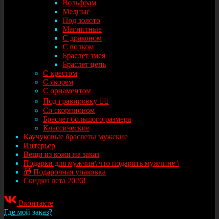
Вольфрам
Медные
Под золото
Магнитные
С драконом
С волком
Браслет змея
Браслет цепь
С крестом
С якорем
С орнаментом
Под гравировку ✍🏻
Со скорпионом
Браслет большого размера
Классические
Каучуковые браслеты мужские
Интерьер
Вещи из кожи на заказ
Подарки для мужчин\ что подарить мужчине \
🎁 Подарочная упаковка
Скидки лета 2026!
Вконтакте
Где мой заказ?