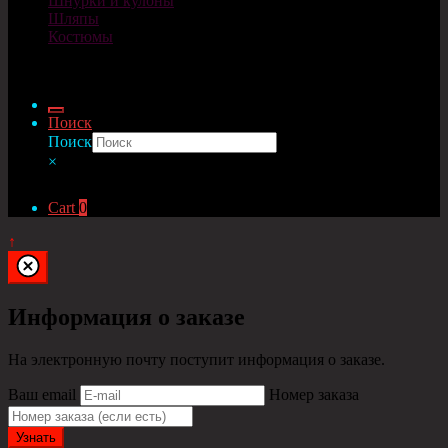
Шнурки и кулоны
Шляпы
Костюмы
© Cosplaycity.ru 2026
Поиск
Поиск
×
Cart
0
↑
Информация о заказе
На электронную почту поступит информация о заказе.
Ваш email
Номер заказа
Узнать