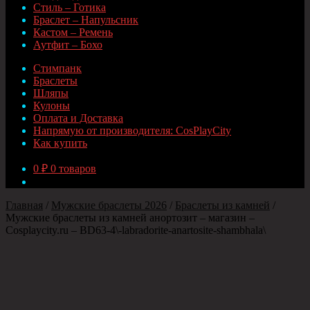
Стиль – Готика
Браслет – Напульсник
Кастом – Ремень
Аутфит – Бохо
Стимпанк
Браслеты
Шляпы
Кулоны
Оплата и Доставка
Напрямую от производителя: CosPlayCity
Как купить
0
₽
0 товаров
Главная
/
Мужские браслеты 2026
/
Браслеты из камней
/
Мужские браслеты из камней анортозит – магазин –
Cosplaycity.ru – BD63-4\-labradorite-anartosite-shambhala\