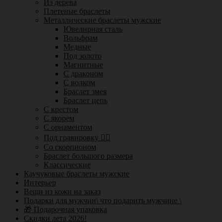
Из дерева
Плетеные браслеты
Металлические браслеты мужские
Ювелирная сталь
Вольфрам
Медные
Под золото
Магнитные
С драконом
С волком
Браслет змея
Браслет цепь
С крестом
С якорем
С орнаментом
Под гравировку ✍🏻
Со скорпионом
Браслет большого размера
Классические
Каучуковые браслеты мужские
Интерьер
Вещи из кожи на заказ
Подарки для мужчин\ что подарить мужчине \
🎁 Подарочная упаковка
Скидки лета 2026!