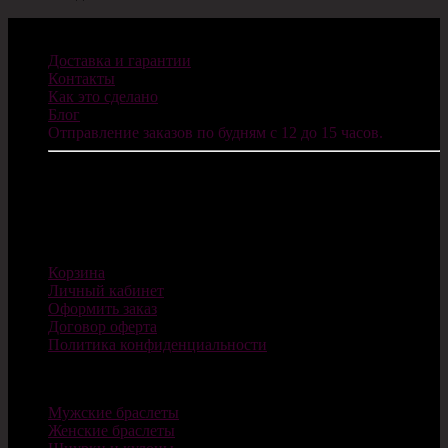
Информация
Доставка и гарантии
Контакты
Как это сделано
Блог
Отправление заказов по будням с 12 до 15 часов.
ИП Санников В.С.
ОГРНИП: 322784700077624
E-mail: info@cosplaycity.ru
Магазин
Корзина
Личный кабинет
Оформить заказ
Договор оферта
Политика конфиденциальности
Каталог
Мужские браслеты
Женские браслеты