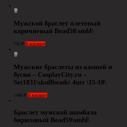
Мужской браслет плетеный
коричневый Bead58\smbl\
790
₽
В корзину
Мужские браслеты из камней и
бусин – CosplayCity.ru –
Set1831\skullbeads\ 4шт \15-18\
1480
₽
В корзину
Браслет мужской шамбала
бирюзовый Bead59\smbl\