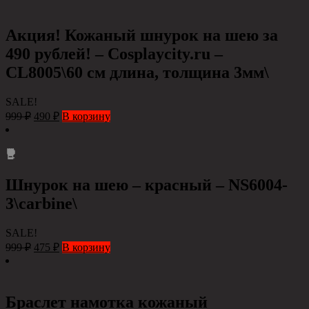
Акция! Кожаный шнурок на шею за
490 рублей! – Cosplaycity.ru –
CL8005\60 см длина, толщина 3мм\
SALE!
999
₽
490
₽
В корзину
Шнурок на шею – красный – NS6004-
3\carbine\
SALE!
999
₽
475
₽
В корзину
Браслет намотка кожаный