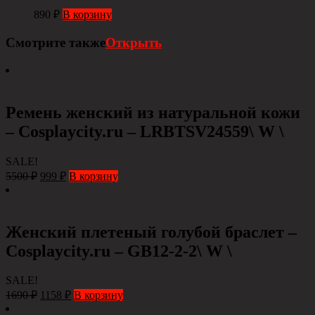
890
₽
В корзину
Смотрите также
Открыть
Ремень женский из натуральной кожи
– Сosplaycity.ru – LRBTSV24559\ W \
SALE!
5500
₽
999
₽
В корзину
Женский плетеный голубой браслет –
Cosplaycity.ru – GB12-2-2\ W \
SALE!
1690
₽
1158
₽
В корзину