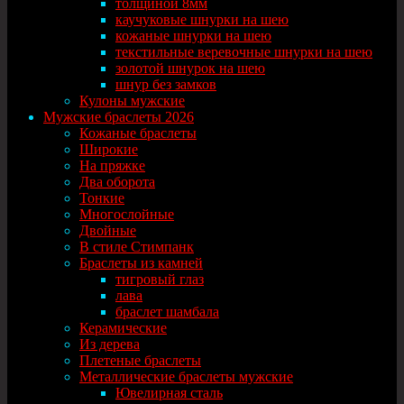
толщиной 8мм
каучуковые шнурки на шею
кожаные шнурки на шею
текстильные веревочные шнурки на шею
золотой шнурок на шею
шнур без замков
Кулоны мужские
Мужские браслеты 2026
Кожаные браслеты
Широкие
На пряжке
Два оборота
Тонкие
Многослойные
Двойные
В стиле Стимпанк
Браслеты из камней
тигровый глаз
лава
браслет шамбала
Керамические
Из дерева
Плетеные браслеты
Металлические браслеты мужские
Ювелирная сталь