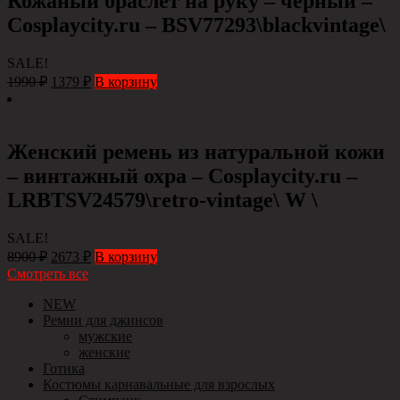
Кожаный браслет на руку – черный –
Сosplaycity.ru – BSV77293\blackvintage\
SALE!
1990
₽
1379
₽
В корзину
Женский ремень из натуральной кожи
– винтажный охра – Сosplaycity.ru –
LRBTSV24579\retro-vintage\ W \
SALE!
8900
₽
2673
₽
В корзину
Смотреть все
NEW
Ремни для джинсов
мужские
женские
Готика
Костюмы карнавальные для взрослых