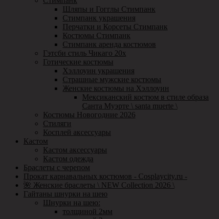
Стимпанк
Шляпы и Гогглы Стимпанк
Стимпанк украшения
Перчатки и Корсеты Стимпанк
Костюмы Стимпанк
Стимпанк аренда костюмов
Гэтсби стиль Чикаго 20х
Готические костюмы
Хэллоуин украшения
Страшные мужские костюмы
Женские костюмы на Хэллоуин
Мексиканский костюм в стиле образа
Санта Муэрте \ santa muerte \
Костюмы Новогодние 2026
Стиляги
Косплей аксессуары
Кастом
Кастом аксессуары
Кастом одежда
Браслеты с черепом
Прокат карнавальных костюмов - Cosplaycity.ru -
🌺 Женские браслеты \ NEW Collection 2026 \
Гайтаны шнурки на шею
Шнурки на шею:
толщиной 2мм