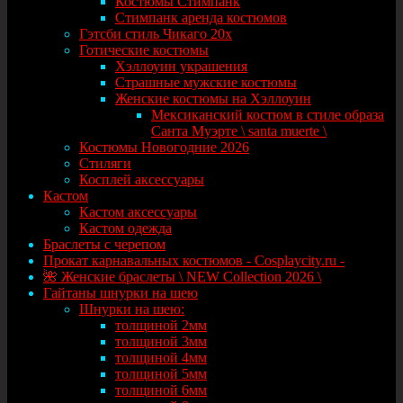
Костюмы Стимпанк
Стимпанк аренда костюмов
Гэтсби стиль Чикаго 20х
Готические костюмы
Хэллоуин украшения
Страшные мужские костюмы
Женские костюмы на Хэллоуин
Мексиканский костюм в стиле образа
Санта Муэрте \ santa muerte \
Костюмы Новогодние 2026
Стиляги
Косплей аксессуары
Кастом
Кастом аксессуары
Кастом одежда
Браслеты с черепом
Прокат карнавальных костюмов - Cosplaycity.ru -
🌺 Женские браслеты \ NEW Collection 2026 \
Гайтаны шнурки на шею
Шнурки на шею:
толщиной 2мм
толщиной 3мм
толщиной 4мм
толщиной 5мм
толщиной 6мм