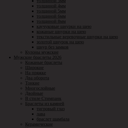
толщиной 3мм
толщиной 4мм
толщиной 5мм
толщиной 6мм
толщиной 8мм
каучуковые шнурки на шею
кожаные шнурки на шею
текстильные веревочные шнурки на шею
золотой шнурок на шею
шнур без замков
Кулоны мужские
Мужские браслеты 2026
Кожаные браслеты
Широкие
На пряжке
Два оборота
Тонкие
Многослойные
Двойные
В стиле Стимпанк
Браслеты из камней
тигровый глаз
лава
браслет шамбала
Керамические