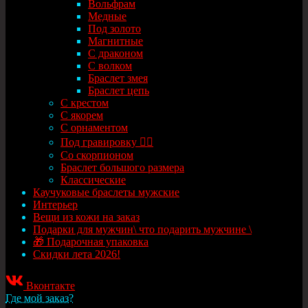
Вольфрам
Медные
Под золото
Магнитные
С драконом
С волком
Браслет змея
Браслет цепь
С крестом
С якорем
С орнаментом
Под гравировку ✍🏻
Со скорпионом
Браслет большого размера
Классические
Каучуковые браслеты мужские
Интерьер
Вещи из кожи на заказ
Подарки для мужчин\ что подарить мужчине \
🎁 Подарочная упаковка
Скидки лета 2026!
Вконтакте
Где мой заказ?