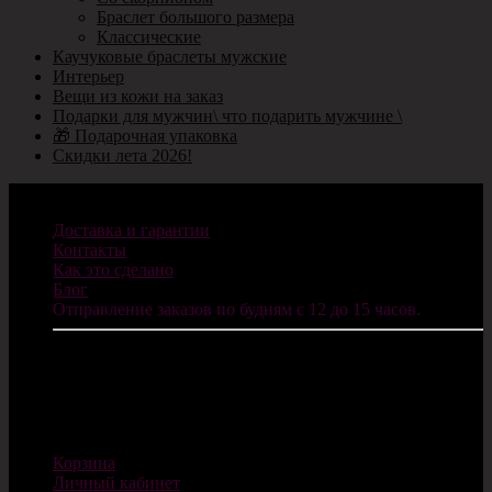
Браслет большого размера
Классические
Каучуковые браслеты мужские
Интерьер
Вещи из кожи на заказ
Подарки для мужчин\ что подарить мужчине \
🎁 Подарочная упаковка
Скидки лета 2026!
Информация
Доставка и гарантии
Контакты
Как это сделано
Блог
Отправление заказов по будням с 12 до 15 часов.
ИП Санников В.С.
ОГРНИП: 322784700077624
E-mail: info@cosplaycity.ru
Магазин
Корзина
Личный кабинет