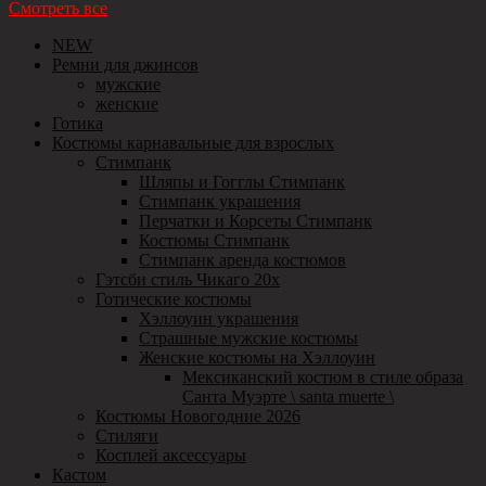
Смотреть все
NEW
Ремни для джинсов
мужские
женские
Готика
Костюмы карнавальные для взрослых
Стимпанк
Шляпы и Гогглы Стимпанк
Стимпанк украшения
Перчатки и Корсеты Стимпанк
Костюмы Стимпанк
Стимпанк аренда костюмов
Гэтсби стиль Чикаго 20х
Готические костюмы
Хэллоуин украшения
Страшные мужские костюмы
Женские костюмы на Хэллоуин
Мексиканский костюм в стиле образа
Санта Муэрте \ santa muerte \
Костюмы Новогодние 2026
Стиляги
Косплей аксессуары
Кастом