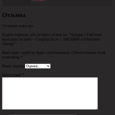
Отзывы
Отзывов пока нет.
Будьте первым, кто оставил отзыв на “Чокеры \ Гайтаны
мужские на шею – Сosplaycity.ru – NkLk609-1-6\bayonet-
vintage\”
Ваш адрес email не будет опубликован.
Обязательные поля
помечены
*
Ваша оценка
Ваш отзыв
*