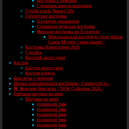
Костюмы Стимпанк
Стимпанк аренда костюмов
Гэтсби стиль Чикаго 20х
Готические костюмы
Хэллоуин украшения
Страшные мужские костюмы
Женские костюмы на Хэллоуин
Мексиканский костюм в стиле образа
Санта Муэрте \ santa muerte \
Костюмы Новогодние 2026
Стиляги
Косплей аксессуары
Кастом
Кастом аксессуары
Кастом одежда
Браслеты с черепом
Прокат карнавальных костюмов - Cosplaycity.ru -
🌺 Женские браслеты \ NEW Collection 2026 \
Гайтаны шнурки на шею
Шнурки на шею:
толщиной 2мм
толщиной 3мм
толщиной 4мм
толщиной 5мм
толщиной 6мм