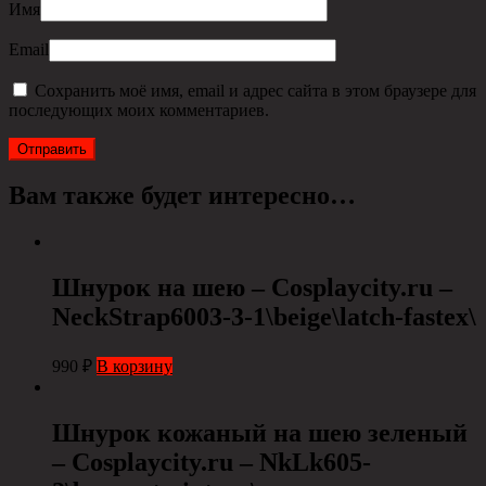
Имя
Email
Сохранить моё имя, email и адрес сайта в этом браузере для
последующих моих комментариев.
Вам также будет интересно…
Шнурок на шею – Cosplaycity.ru –
NeckStrap6003-3-1\beige\latch-fastex\
990
₽
В корзину
Шнурок кожаный на шею зеленый
– Cosplaycity.ru – NkLk605-