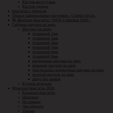
Кастом аксессуары
Кастом одежда
Браслеты с черепом
Прокат карнавальных костюмов - Cosplaycity.ru -
🌺 Женские браслеты \ NEW Collection 2026 \
Гайтаны шнурки на шею
Шнурки на шею:
толщиной 2мм
толщиной 3мм
толщиной 4мм
толщиной 5мм
толщиной 6мм
толщиной 8мм
каучуковые шнурки на шею
кожаные шнурки на шею
текстильные веревочные шнурки на шею
золотой шнурок на шею
шнур без замков
Кулоны мужские
Мужские браслеты 2026
Кожаные браслеты
Широкие
На пряжке
Два оборота
Тонкие