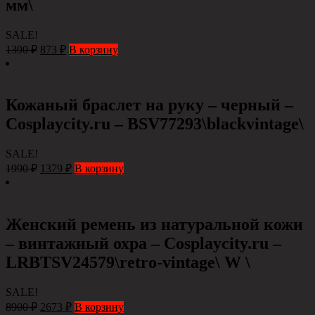
мм\
SALE!
1390
₽
873
₽
В корзину
Кожаный браслет на руку – черный –
Сosplaycity.ru – BSV77293\blackvintage\
SALE!
1990
₽
1379
₽
В корзину
Женский ремень из натуральной кожи
– винтажный охра – Сosplaycity.ru –
LRBTSV24579\retro-vintage\ W \
SALE!
8900
₽
2673
₽
В корзину