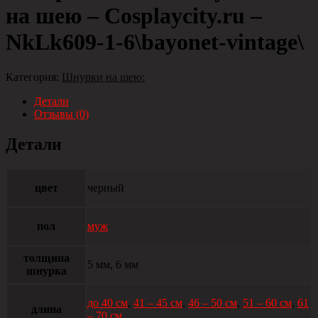
на шею – Сosplaycity.ru –
NkLk609-1-6\bayonet-vintage\
Категория:
Шнурки на шею:
Детали
Отзывы (0)
Детали
цвет
черный
пол
муж
толщина
5 мм, 6 мм
шнурка
до 40 см
,
41 – 45 см
,
46 – 50 см
,
51 – 60 см
,
61
длина
– 70 см