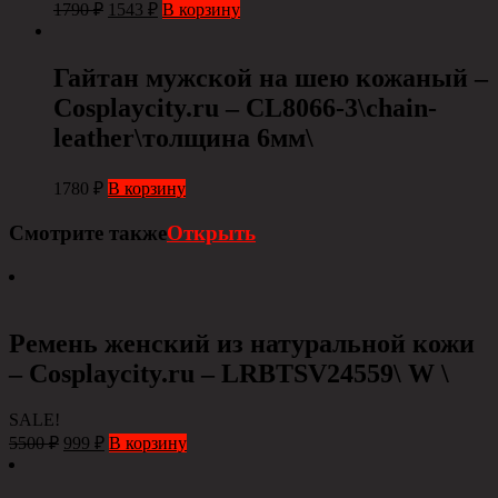
1790
₽
1543
₽
В корзину
Гайтан мужской на шею кожаный –
Сosplaycity.ru – CL8066-3\chain-
leather\толщина 6мм\
1780
₽
В корзину
Смотрите также
Открыть
Ремень женский из натуральной кожи
– Сosplaycity.ru – LRBTSV24559\ W \
SALE!
5500
₽
999
₽
В корзину