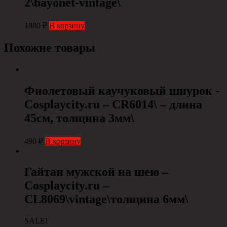
2\bayonet-vintage\
1880
₽
В корзину
Похожие товары
Фиолетовый каучуковый шнурок -
Cosplaycity.ru – CR6014\ – длина
45см, толщина 3мм\
490
₽
В корзину
Гайтан мужской на шею –
Сosplaycity.ru –
CL8069\vintage\толщина 6мм\
SALE!