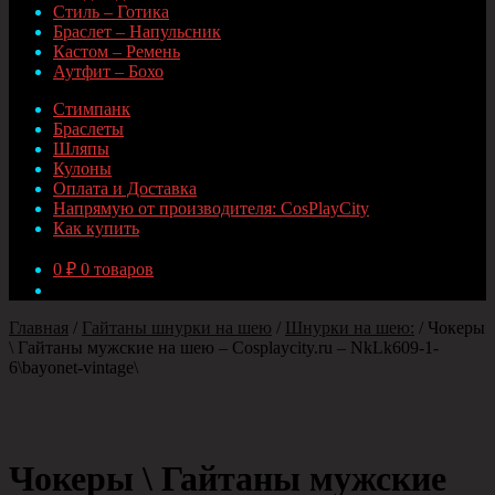
Стиль – Готика
Браслет – Напульсник
Кастом – Ремень
Аутфит – Бохо
Стимпанк
Браслеты
Шляпы
Кулоны
Оплата и Доставка
Напрямую от производителя: CosPlayCity
Как купить
0
₽
0 товаров
Главная
/
Гайтаны шнурки на шею
/
Шнурки на шею:
/
Чокеры
\ Гайтаны мужские на шею – Сosplaycity.ru – NkLk609-1-
6\bayonet-vintage\
Чокеры \ Гайтаны мужские