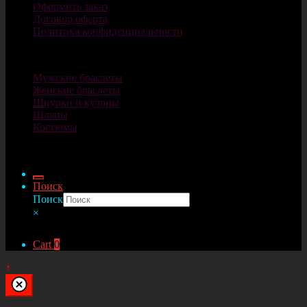
Оформить заказ
Договор оферта
Политика конфиденциальности
Каталог
Мужские браслеты
Женские браслеты
Шнурки и кулоны
Шляпы
Костюмы
© Cosplaycity.ru 2026
Поиск
Поиск
×
Cart
0
↑