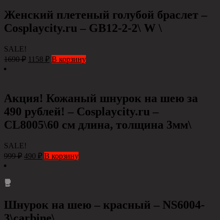
Женский плетеный голубой браслет –
Cosplaycity.ru – GB12-2-2\ W \
SALE!
1690
₽
1158
₽
В корзину
Акция! Кожаный шнурок на шею за
490 рублей! – Cosplaycity.ru –
CL8005\60 см длина, толщина 3мм\
SALE!
999
₽
490
₽
В корзину
Шнурок на шею – красный – NS6004-
3\carbine\