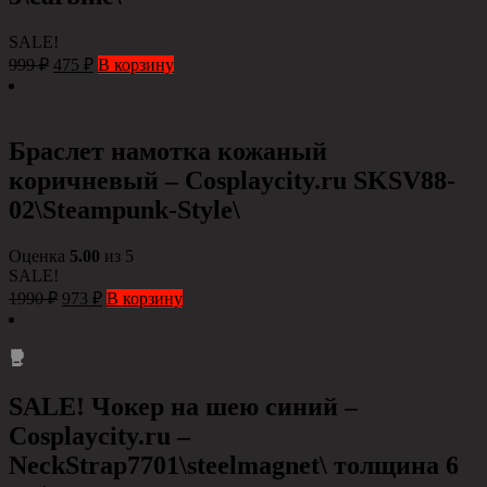
SALE!
999
₽
475
₽
В корзину
Браслет намотка кожаный
коричневый – Сosplaycity.ru SKSV88-
02\Steampunk-Style\
Оценка
5.00
из 5
SALE!
1990
₽
973
₽
В корзину
SALE! Чокер на шею синий –
Cosplaycity.ru –
NeckStrap7701\steelmagnet\ толщина 6