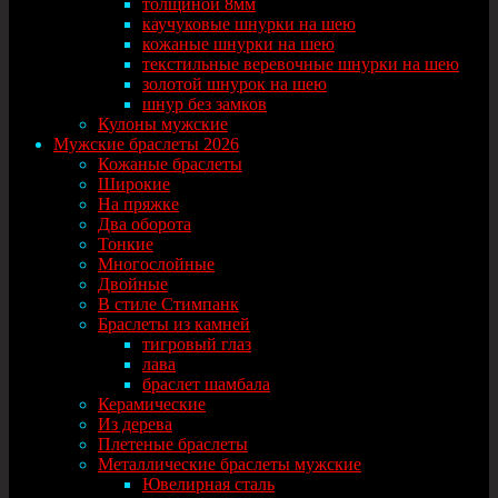
толщиной 8мм
каучуковые шнурки на шею
кожаные шнурки на шею
текстильные веревочные шнурки на шею
золотой шнурок на шею
шнур без замков
Кулоны мужские
Мужские браслеты 2026
Кожаные браслеты
Широкие
На пряжке
Два оборота
Тонкие
Многослойные
Двойные
В стиле Стимпанк
Браслеты из камней
тигровый глаз
лава
браслет шамбала
Керамические
Из дерева
Плетеные браслеты
Металлические браслеты мужские
Ювелирная сталь