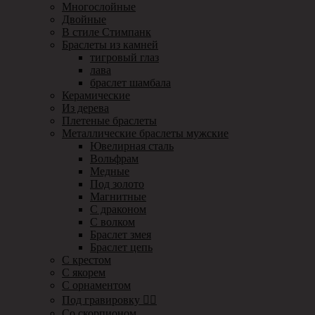
Многослойные
Двойные
В стиле Стимпанк
Браслеты из камней
тигровый глаз
лава
браслет шамбала
Керамические
Из дерева
Плетеные браслеты
Металлические браслеты мужские
Ювелирная сталь
Вольфрам
Медные
Под золото
Магнитные
С драконом
С волком
Браслет змея
Браслет цепь
С крестом
С якорем
С орнаментом
Под гравировку ✍🏻
Со скорпионом