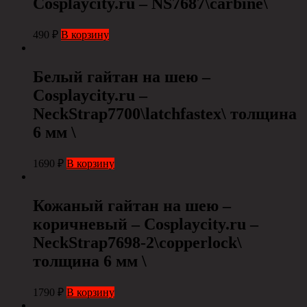
Сosplaycity.ru – NS7687\carbine\
490
₽
В корзину
Белый гайтан на шею –
Cosplaycity.ru –
NeckStrap7700\latchfastex\ толщина
6 мм \
1690
₽
В корзину
Кожаный гайтан на шею –
коричневый – Cosplaycity.ru –
NeckStrap7698-2\copperlock\
толщина 6 мм \
1790
₽
В корзину