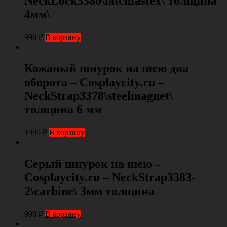
NeckLock3380\latchfastex\ толщина
4мм\
990
₽
В корзину
Кожаный шнурок на шею два
оборота – Cosplaycity.ru –
NeckStrap3378\steelmagnet\
толщина 6 мм
1999
₽
В корзину
Серый шнурок на шею –
Cosplaycity.ru – NeckStrap3383-
2\carbine\ 3мм толщина
990
₽
В корзину