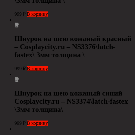
\3мм толщина \
999
₽
В корзину
Шнурок на шею кожаный красный
– Сosplaycity.ru – NS3376\latch-
fastex\ 3мм толщина \
999
₽
В корзину
Шнурок на шею кожаный синий –
Сosplaycity.ru – NS3374\latch-fastex
\3мм толщина\
999
₽
В корзину