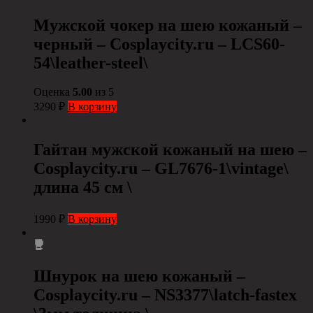
Мужской чокер на шею кожаный –
черный – Сosplaycity.ru – LCS60-
54\leather-steel\
Оценка
5.00
из 5
3290
₽
В корзину
Гайтан мужской кожаный на шею –
Сosplaycity.ru – GL7676-1\vintage\
длина 45 см \
1990
₽
В корзину
Шнурок на шею кожаный –
Сosplaycity.ru – NS3377\latch-fastex