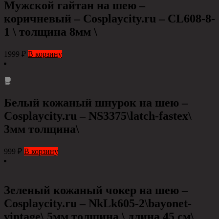
Мужской гайтан на шею –
коричневый – Cosplaycity.ru – CL608-8-
1 \ толщина 8мм \
1999
₽
В корзину
Белый кожаный шнурок на шею –
Сosplaycity.ru – NS3375\latch-fastex\
3мм толщина\
999
₽
В корзину
Зеленый кожаный чокер на шею –
Cosplaycity.ru – NkLk605-2\bayonet-
vintage\ 5мм толщина \ длина 45 см\