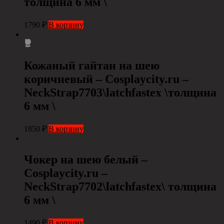
толщина 6 мм \
1790
₽
В корзину
Кожаный гайтан на шею
коричневый – Cosplaycity.ru –
NeckStrap7703\latchfastex \толщина
6 мм \
1850
₽
В корзину
Чокер на шею белый –
Cosplaycity.ru –
NeckStrap7702\latchfastex\ толщина
6 мм \
1490
₽
В корзину