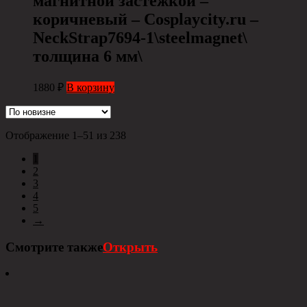
магнитной застежкой –
коричневый – Cosplaycity.ru –
NeckStrap7694-1\steelmagnet\
толщина 6 мм\
1880
₽
В корзину
Отображение 1–51 из 238
1
2
3
4
5
→
Смотрите также
Открыть