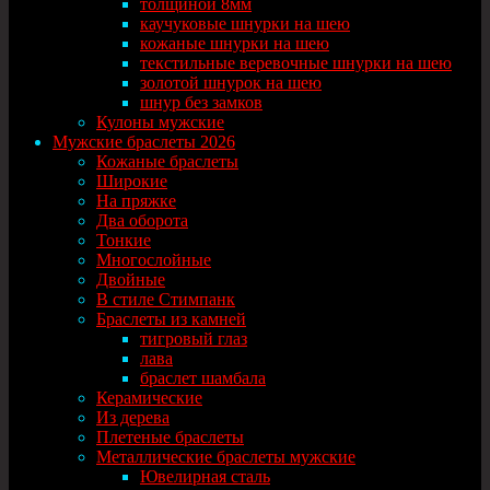
толщиной 8мм
каучуковые шнурки на шею
кожаные шнурки на шею
текстильные веревочные шнурки на шею
золотой шнурок на шею
шнур без замков
Кулоны мужские
Мужские браслеты 2026
Кожаные браслеты
Широкие
На пряжке
Два оборота
Тонкие
Многослойные
Двойные
В стиле Стимпанк
Браслеты из камней
тигровый глаз
лава
браслет шамбала
Керамические
Из дерева
Плетеные браслеты
Металлические браслеты мужские
Ювелирная сталь