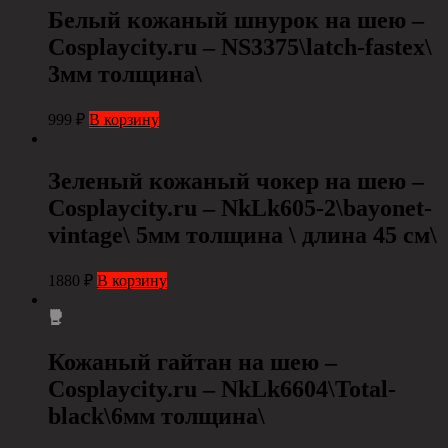
Белый кожаный шнурок на шею –
Сosplaycity.ru – NS3375\latch-fastex\
3мм толщина\
999
₽
В корзину
Зеленый кожаный чокер на шею –
Cosplaycity.ru – NkLk605-2\bayonet-
vintage\ 5мм толщина \ длина 45 см\
1880
₽
В корзину
Кожаный гайтан на шею –
Сosplaycity.ru – NkLk6604\Total-
black\6мм толщина\