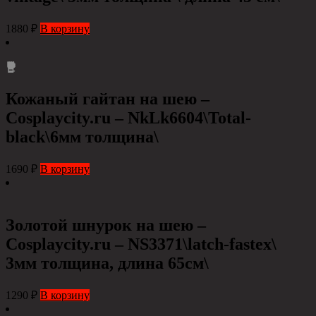
1880
₽
В корзину
Кожаный гайтан на шею –
Сosplaycity.ru – NkLk6604\Total-
black\6мм толщина\
1690
₽
В корзину
Золотой шнурок на шею –
Сosplaycity.ru – NS3371\latch-fastex\
3мм толщина, длина 65см\
1290
₽
В корзину