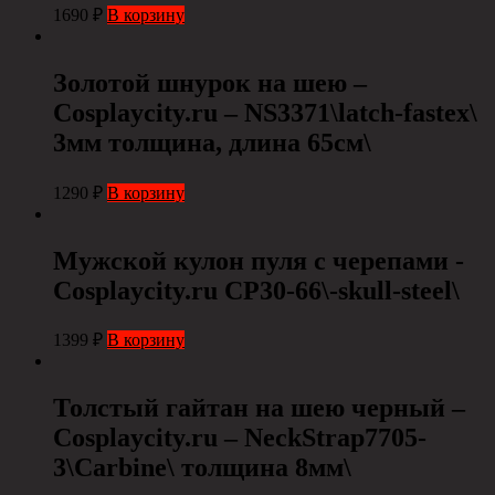
1690
₽
В корзину
Золотой шнурок на шею –
Сosplaycity.ru – NS3371\latch-fastex\
3мм толщина, длина 65см\
1290
₽
В корзину
Мужской кулон пуля с черепами -
Cosplaycity.ru CP30-66\-skull-steel\
1399
₽
В корзину
Толстый гайтан на шею черный –
Cosplaycity.ru – NeckStrap7705-
3\Carbine\ толщина 8мм\