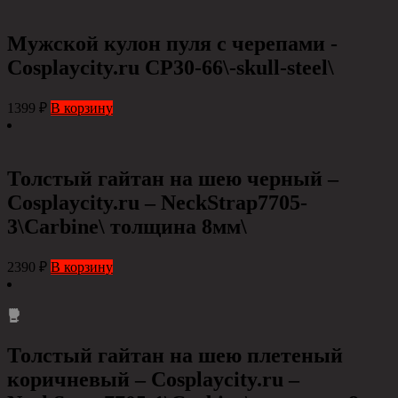
Мужской кулон пуля с черепами -
Cosplaycity.ru CP30-66\-skull-steel\
1399
₽
В корзину
Толстый гайтан на шею черный –
Cosplaycity.ru – NeckStrap7705-
3\Carbine\ толщина 8мм\
2390
₽
В корзину
Толстый гайтан на шею плетеный
коричневый – Cosplaycity.ru –