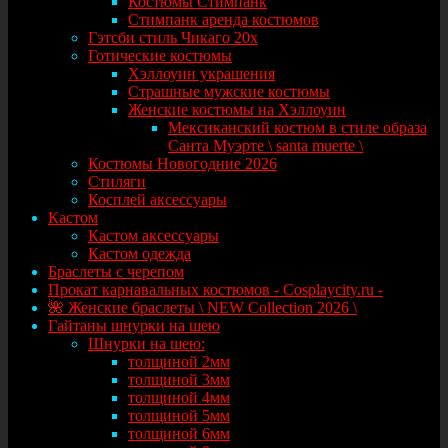
Костюмы Стимпанк
Стимпанк аренда костюмов
Гэтсби стиль Чикаго 20х
Готические костюмы
Хэллоуин украшения
Страшные мужские костюмы
Женские костюмы на Хэллоуин
Мексиканский костюм в стиле образа
Санта Муэрте \ santa muerte \
Костюмы Новогодние 2026
Стиляги
Косплей аксессуары
Кастом
Кастом аксессуары
Кастом одежда
Браслеты с черепом
Прокат карнавальных костюмов - Cosplaycity.ru -
🌺 Женские браслеты \ NEW Collection 2026 \
Гайтаны шнурки на шею
Шнурки на шею:
толщиной 2мм
толщиной 3мм
толщиной 4мм
толщиной 5мм
толщиной 6мм