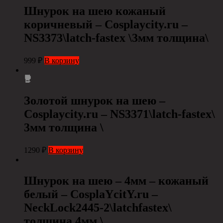
Шнурок на шею кожаный
коричневый – Сosplaycity.ru –
NS3373\latch-fastex \3мм толщина\
999
₽
В корзину
Золотой шнурок на шею –
Сosplaycity.ru – NS3371\latch-fastex\
3мм толщина \
1290
₽
В корзину
Шнурок на шею – 4мм – кожаный
белый – CosplaYcitY.ru –
NeckLock2445-2\latchfastex\
толщина 4мм \