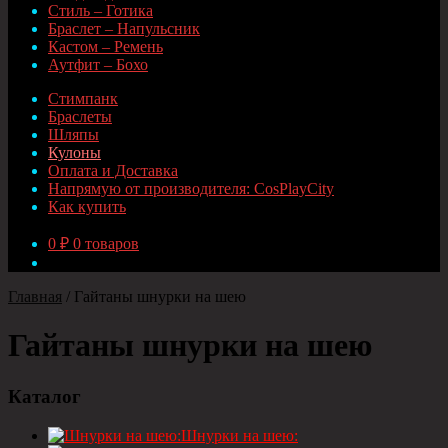
Стиль – Готика
Браслет – Напульсник
Кастом – Ремень
Аутфит – Бохо
Стимпанк
Браслеты
Шляпы
Кулоны
Оплата и Доставка
Напрямую от производителя: CosPlayCity
Как купить
0
₽
0 товаров
Главная
/
Гайтаны шнурки на шею
Гайтаны шнурки на шею
Каталог
Шнурки на шею: