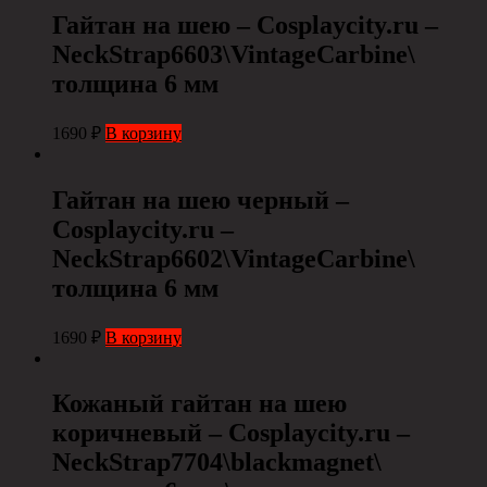
Гайтан на шею – Cosplaycity.ru –
NeckStrap6603\VintageCarbine\
толщина 6 мм
1690
₽
В корзину
Гайтан на шею черный –
Cosplaycity.ru –
NeckStrap6602\VintageCarbine\
толщина 6 мм
1690
₽
В корзину
Кожаный гайтан на шею
коричневый – Cosplaycity.ru –
NeckStrap7704\blackmagnet\