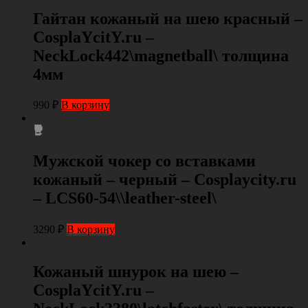
Гайтан кожаный на шею красный –
CosplaYcitY.ru –
NeckLock442\magnetball\ толщина
4мм
990
₽
В корзину
Мужской чокер со вставками
кожаный – черный – Сosplaycity.ru
– LCS60-54\\leather-steel\
3290
₽
В корзину
Кожаный шнурок на шею –
CosplaYcitY.ru –