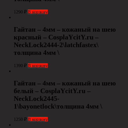
1290
₽
В корзину
Гайтан – 4мм – кожаный на шею
красный – CosplaYcitY.ru –
NeckLock2444-2\latchfastex\
толщина 4мм \
1390
₽
В корзину
Гайтан – 4мм – кожаный на шею
белый – CosplaYcitY.ru –
NeckLock2445-
1\bayonetlock\толщина 4мм \
1250
₽
В корзину