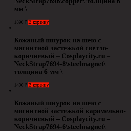
NeckStrap7696\copper\ толщина 6
мм \
1890
₽
В корзину
Кожаный шнурок на шею с
магнитной застежкой светло-
коричневый – Cosplaycity.ru –
NeckStrap7694-8\steelmagnet\
толщина 6 мм \
1490
₽
В корзину
Кожаный шнурок на шею с
магнитной застежкой карамельно-
коричневый – Cosplaycity.ru –
NeckStrap7694-6\steelmagnet\