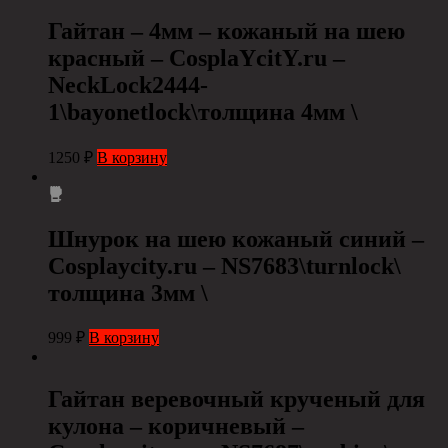
Гайтан – 4мм – кожаный на шею
красный – CosplaYcitY.ru –
NeckLock2444-
1\bayonetlock\толщина 4мм \
1250
₽
В корзину
Шнурок на шею кожаный синий –
Cosplaycity.ru – NS7683\turnlock\
толщина 3мм \
999
₽
В корзину
Гайтан веревочный крученый для
кулона – коричневый –