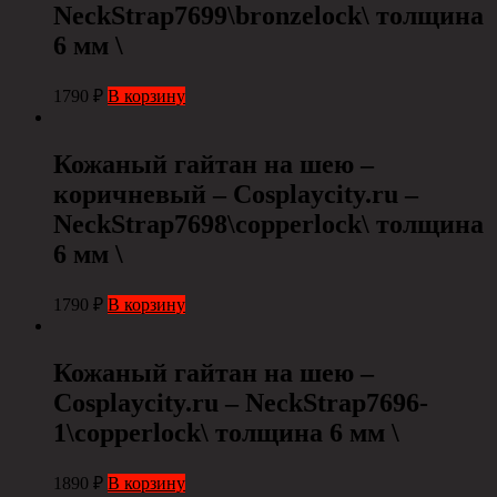
NeckStrap7699\bronzelock\ толщина
6 мм \
1790
₽
В корзину
Кожаный гайтан на шею –
коричневый – Cosplaycity.ru –
NeckStrap7698\copperlock\ толщина
6 мм \
1790
₽
В корзину
Кожаный гайтан на шею –
Cosplaycity.ru – NeckStrap7696-
1\copperlock\ толщина 6 мм \
1890
₽
В корзину