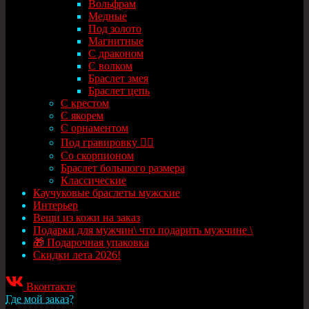
Вольфрам
Медные
Под золото
Магнитные
С драконом
С волком
Браслет змея
Браслет цепь
С крестом
С якорем
С орнаментом
Под гравировку ✍🏻
Со скорпионом
Браслет большого размера
Классические
Каучуковые браслеты мужские
Интерьер
Вещи из кожи на заказ
Подарки для мужчин\ что подарить мужчине \
🎁 Подарочная упаковка
Скидки лета 2026!
Вконтакте
Где мой заказ?