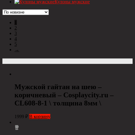
Кулоны мужские
1
2
3
4
5
→
Мужской гайтан на шею –
коричневый – Cosplaycity.ru –
CL608-8-1 \ толщина 8мм \
1999
₽
В корзину