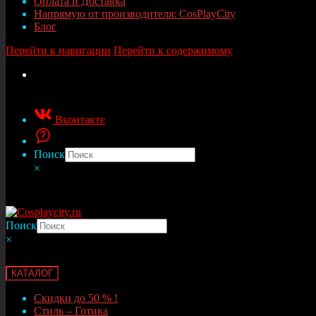
Оплата и Доставка
Напрямую от производителя: CosPlayCity
Блог
Перейти к навигации
Перейти к содержимому
Вконтакте
Поиск
×
Поиск
×
КАТАЛОГ
Скидки до 50 % !
Стиль – Готика