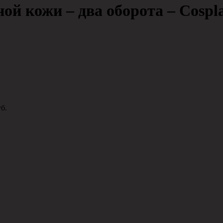
й кожи – два оборота – Cospla
б.