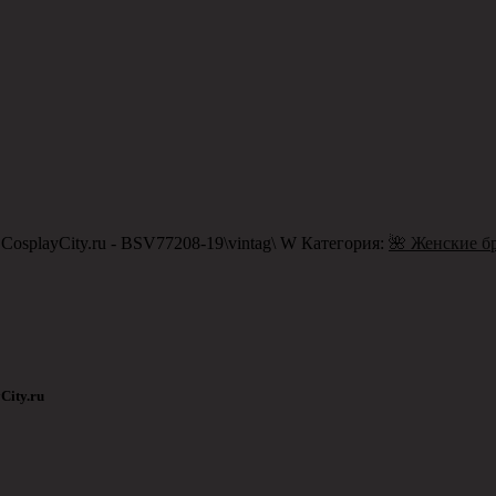
CosplayCity.ru - BSV77208-19\vintag\ W
Категория:
🌺 Женские бр
City.ru