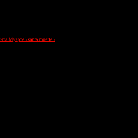
а Муэрте \ santa muerte \