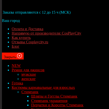
Москва
Заказы отправляются с 12 до 15 ч (МСК)
Ваш город
Оплата и Доставка
Напрямую от производителя: CosPlayCity
Как купить
Отзывы Cosplaycity.ru
Блог
Закрыть
NEW
Ремни для джинсов
мужские
женские
Готика
Костюмы карнавальные для взрослых
Стимпанк
Шляпы и Гогглы Стимпанк
Стимпанк украшения
Перчатки и Корсеты Стимпанк