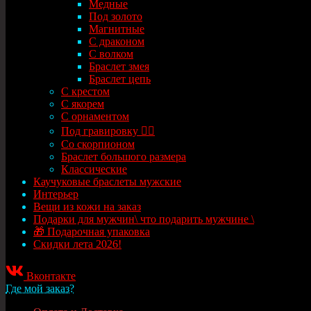
Медные
Под золото
Магнитные
С драконом
С волком
Браслет змея
Браслет цепь
С крестом
С якорем
С орнаментом
Под гравировку ✍🏻
Со скорпионом
Браслет большого размера
Классические
Каучуковые браслеты мужские
Интерьер
Вещи из кожи на заказ
Подарки для мужчин\ что подарить мужчине \
🎁 Подарочная упаковка
Скидки лета 2026!
Вконтакте
Где мой заказ?