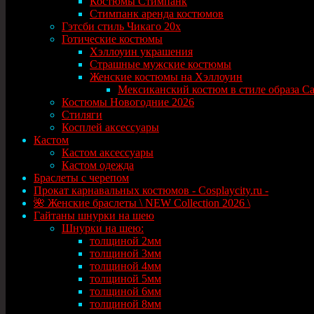
Костюмы Стимпанк
Стимпанк аренда костюмов
Гэтсби стиль Чикаго 20х
Готические костюмы
Хэллоуин украшения
Страшные мужские костюмы
Женские костюмы на Хэллоуин
Мексиканский костюм в стиле образа Сант
Костюмы Новогодние 2026
Стиляги
Косплей аксессуары
Кастом
Кастом аксессуары
Кастом одежда
Браслеты с черепом
Прокат карнавальных костюмов - Cosplaycity.ru -
🌺 Женские браслеты \ NEW Collection 2026 \
Гайтаны шнурки на шею
Шнурки на шею:
толщиной 2мм
толщиной 3мм
толщиной 4мм
толщиной 5мм
толщиной 6мм
толщиной 8мм