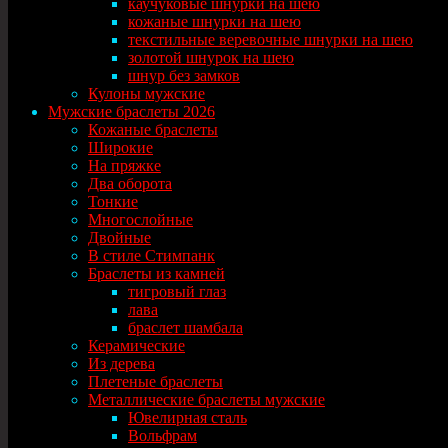
каучуковые шнурки на шею
кожаные шнурки на шею
текстильные веревочные шнурки на шею
золотой шнурок на шею
шнур без замков
Кулоны мужские
Мужские браслеты 2026
Кожаные браслеты
Широкие
На пряжке
Два оборота
Тонкие
Многослойные
Двойные
В стиле Стимпанк
Браслеты из камней
тигровый глаз
лава
браслет шамбала
Керамические
Из дерева
Плетеные браслеты
Металлические браслеты мужские
Ювелирная сталь
Вольфрам