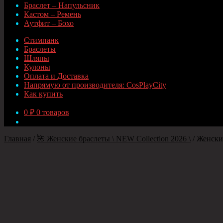
Браслет – Напульсник
Кастом – Ремень
Аутфит – Бохо
Стимпанк
Браслеты
Шляпы
Кулоны
Оплата и Доставка
Напрямую от производителя: CosPlayCity
Как купить
0
₽
0 товаров
Главная
/
🌺 Женские браслеты \ NEW Collection 2026 \
/
Женский