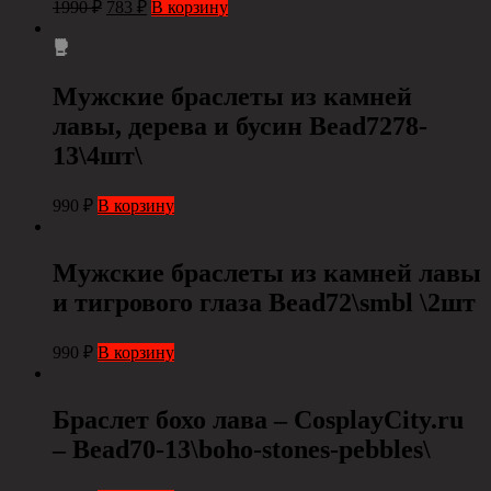
1990
₽
783
₽
В корзину
Мужские браслеты из камней
лавы, дерева и бусин Bead7278-
13\4шт\
990
₽
В корзину
Мужские браслеты из камней лавы
и тигрового глаза Bead72\smbl \2шт
990
₽
В корзину
Браслет бохо лава – CosplayCity.ru
– Bead70-13\boho-stones-pebbles\