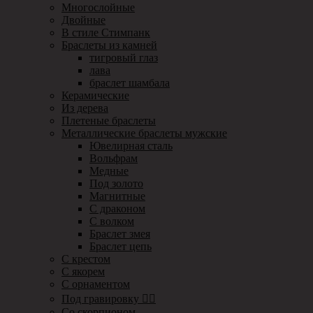
Многослойные
Двойные
В стиле Стимпанк
Браслеты из камней
тигровый глаз
лава
браслет шамбала
Керамические
Из дерева
Плетеные браслеты
Металлические браслеты мужские
Ювелирная сталь
Вольфрам
Медные
Под золото
Магнитные
С драконом
С волком
Браслет змея
Браслет цепь
С крестом
С якорем
С орнаментом
Под гравировку ✍🏻
Со скорпионом