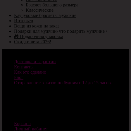
Браслет большого размера
Классические
Каучуковые браслеты мужские
Интерьер
Вещи из кожи на заказ
Подарки для мужчин\ что подарить мужчине \
🎁 Подарочная упаковка
Скидки лета 2026!
Информация
Доставка и гарантии
Контакты
Как это сделано
Блог
Отправление заказов по будням с 12 до 15 часов.
ИП Санников В.С.
ОГРНИП: 322784700077624
E-mail: info@cosplaycity.ru
Магазин
Корзина
Личный кабинет