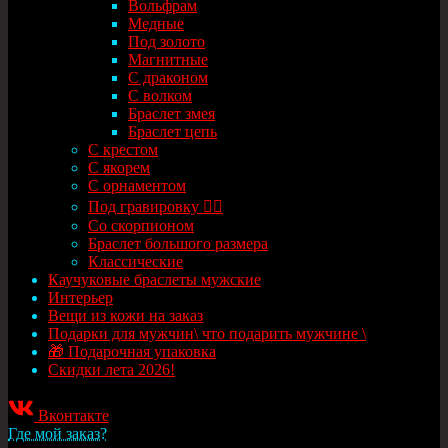
Вольфрам
Медные
Под золото
Магнитные
С драконом
С волком
Браслет змея
Браслет цепь
С крестом
С якорем
С орнаментом
Под гравировку ✍🏻
Со скорпионом
Браслет большого размера
Классические
Каучуковые браслеты мужские
Интерьер
Вещи из кожи на заказ
Подарки для мужчин\ что подарить мужчине \
🎁 Подарочная упаковка
Скидки лета 2026!
Вконтакте
Где мой заказ?