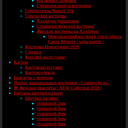
Костюмы Стимпанк
Стимпанк аренда костюмов
Гэтсби стиль Чикаго 20х
Готические костюмы
Хэллоуин украшения
Страшные мужские костюмы
Женские костюмы на Хэллоуин
Мексиканский костюм в стиле образа
Санта Муэрте \ santa muerte \
Костюмы Новогодние 2026
Стиляги
Косплей аксессуары
Кастом
Кастом аксессуары
Кастом одежда
Браслеты с черепом
Прокат карнавальных костюмов - Cosplaycity.ru -
🌺 Женские браслеты \ NEW Collection 2026 \
Гайтаны шнурки на шею
Шнурки на шею:
толщиной 2мм
толщиной 3мм
толщиной 4мм
толщиной 5мм
толщиной 6мм