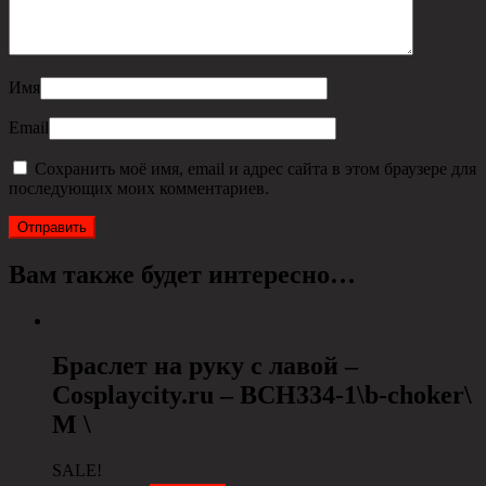
Имя
Email
Сохранить моё имя, email и адрес сайта в этом браузере для
последующих моих комментариев.
Вам также будет интересно…
Браслет на руку с лавой –
Cosplaycity.ru – BCH334-1\b-choker\
M \
SALE!