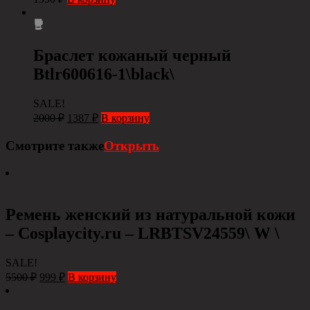
Браслет кожаный черный
Btlr600616-1\black\
SALE!
2000
₽
1387
₽
В корзину
Смотрите также
Открыть
Ремень женский из натуральной кожи
– Сosplaycity.ru – LRBTSV24559\ W \
SALE!
5500
₽
999
₽
В корзину