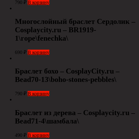
790
₽
В корзину
Многослойный браслет Сердолик –
Cosplaycity.ru – BR1919-
1\rope\fenechka\
690
₽
В корзину
Браслет бохо – CosplayCity.ru –
Bead70-13\boho-stones-pebbles\
790
₽
В корзину
Браслет из дерева – Cosplaycity.ru –
Bead71-4\шамбала\
490
₽
В корзину