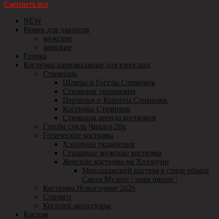
Смотреть все
NEW
Ремни для джинсов
мужские
женские
Готика
Костюмы карнавальные для взрослых
Стимпанк
Шляпы и Гогглы Стимпанк
Стимпанк украшения
Перчатки и Корсеты Стимпанк
Костюмы Стимпанк
Стимпанк аренда костюмов
Гэтсби стиль Чикаго 20х
Готические костюмы
Хэллоуин украшения
Страшные мужские костюмы
Женские костюмы на Хэллоуин
Мексиканский костюм в стиле образа
Санта Муэрте \ santa muerte \
Костюмы Новогодние 2026
Стиляги
Косплей аксессуары
Кастом