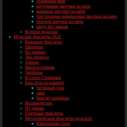
толщиной 8мм
каучуковые шнурки на шею
кожаные шнурки на шею
текстильные веревочные шнурки на шею
золотой шнурок на шею
шнур без замков
Кулоны мужские
Мужские браслеты 2026
Кожаные браслеты
Широкие
На пряжке
Два оборота
Тонкие
Многослойные
Двойные
В стиле Стимпанк
Браслеты из камней
тигровый глаз
лава
браслет шамбала
Керамические
Из дерева
Плетеные браслеты
Металлические браслеты мужские
Ювелирная сталь