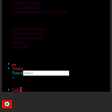
Оформить заказ
Договор оферта
Политика конфиденциальности
Каталог
Мужские браслеты
Женские браслеты
Шнурки и кулоны
Шляпы
Костюмы
© Cosplaycity.ru 2026
Поиск
Поиск
×
Cart
0
↑