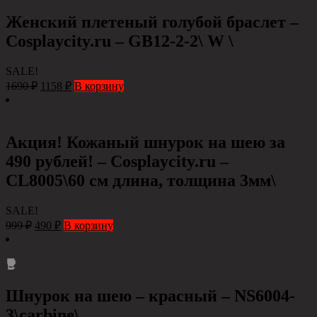
Женский плетеный голубой браслет –
Cosplaycity.ru – GB12-2-2\ W \
SALE!
1690
₽
1158
₽
В корзину
Акция! Кожаный шнурок на шею за
490 рублей! – Cosplaycity.ru –
CL8005\60 см длина, толщина 3мм\
SALE!
999
₽
490
₽
В корзину
Шнурок на шею – красный – NS6004-
3\carbine\