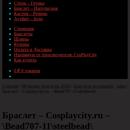
Стиль – Готика
Браслет – Напульсник
Кастом – Ремень
Аутфит – Бохо
Стимпанк
Браслеты
Шляпы
Кулоны
Оплата и Доставка
Напрямую от производителя: CosPlayCity
Как купить
0
₽
0 товаров
Главная
/
Мужские браслеты 2026
/
Браслеты из камней
/
лава
/
Браслет – Cosplaycity.ru – \Bead707-11\steelbead\
Браслет – Cosplaycity.ru –
\Bead707-11\steelbead\