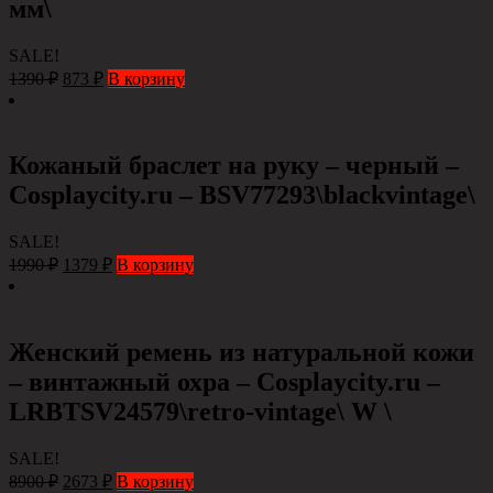
мм\
SALE!
1390
₽
873
₽
В корзину
Кожаный браслет на руку – черный –
Сosplaycity.ru – BSV77293\blackvintage\
SALE!
1990
₽
1379
₽
В корзину
Женский ремень из натуральной кожи
– винтажный охра – Сosplaycity.ru –
LRBTSV24579\retro-vintage\ W \
SALE!
8900
₽
2673
₽
В корзину