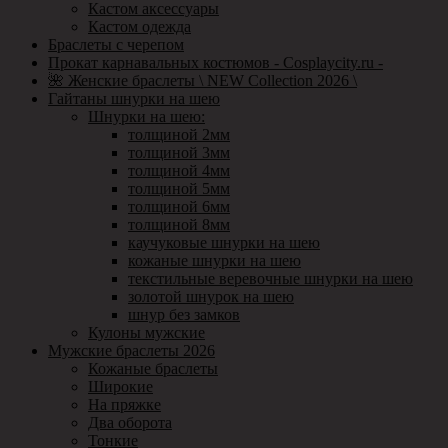
Кастом аксессуары
Кастом одежда
Браслеты с черепом
Прокат карнавальных костюмов - Cosplaycity.ru -
🌺 Женские браслеты \ NEW Collection 2026 \
Гайтаны шнурки на шею
Шнурки на шею:
толщиной 2мм
толщиной 3мм
толщиной 4мм
толщиной 5мм
толщиной 6мм
толщиной 8мм
каучуковые шнурки на шею
кожаные шнурки на шею
текстильные веревочные шнурки на шею
золотой шнурок на шею
шнур без замков
Кулоны мужские
Мужские браслеты 2026
Кожаные браслеты
Широкие
На пряжке
Два оборота
Тонкие