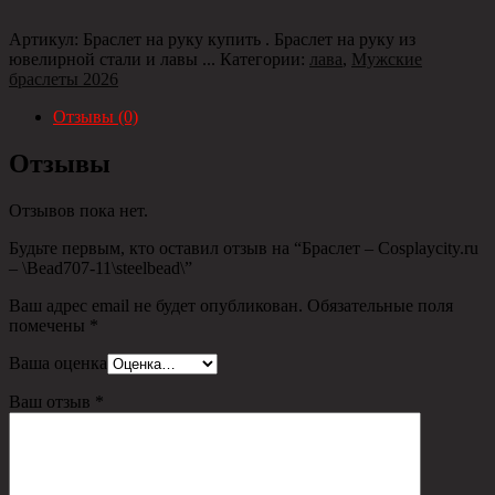
Артикул:
Браслет на руку купить . Браслет на руку из
ювелирной стали и лавы ...
Категории:
лава
,
Мужские
браслеты 2026
Отзывы (0)
Отзывы
Отзывов пока нет.
Будьте первым, кто оставил отзыв на “Браслет – Cosplaycity.ru
– \Bead707-11\steelbead\”
Ваш адрес email не будет опубликован.
Обязательные поля
помечены
*
Ваша оценка
Ваш отзыв
*