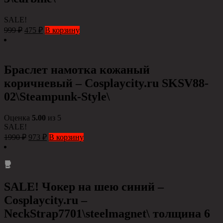
SALE!
999
₽
475
₽
В корзину
Браслет намотка кожаный
коричневый – Сosplaycity.ru SKSV88-
02\Steampunk-Style\
Оценка
5.00
из 5
SALE!
1990
₽
973
₽
В корзину
SALE! Чокер на шею синий –
Cosplaycity.ru –
NeckStrap7701\steelmagnet\ толщина 6