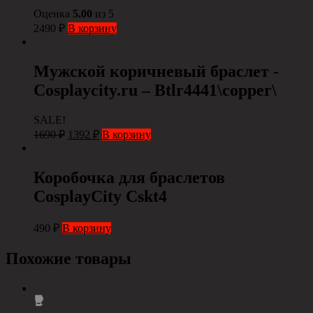
Оценка
5.00
из 5
2490
₽
В корзину
Мужской коричневый браслет -
Cosplaycity.ru – Btlr4441\copper\
SALE!
1690
₽
1392
₽
В корзину
Коробочка для браслетов
СosplayCity Cskt4
490
₽
В корзину
Похожие товары