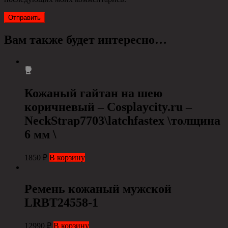
Вам также будет интересно…
Кожаный гайтан на шею
коричневый – Cosplaycity.ru –
NeckStrap7703\latchfastex \толщина
6 мм \
1850
₽
В корзину
Ремень кожаный мужской
LRBT24558-1
12990
₽
В корзину