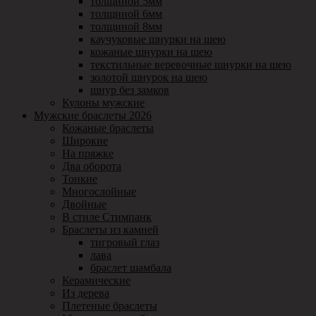
толщиной 5мм
толщиной 6мм
толщиной 8мм
каучуковые шнурки на шею
кожаные шнурки на шею
текстильные веревочные шнурки на шею
золотой шнурок на шею
шнур без замков
Кулоны мужские
Мужские браслеты 2026
Кожаные браслеты
Широкие
На пряжке
Два оборота
Тонкие
Многослойные
Двойные
В стиле Стимпанк
Браслеты из камней
тигровый глаз
лава
браслет шамбала
Керамические
Из дерева
Плетеные браслеты