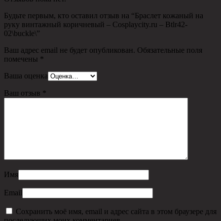
Будьте первым, кто оставил отзыв на “Браслет кожаный на
руку винтажный коричневый – Cosplaycity.ru – Btlr42-
02\buckle\”
Ваш адрес email не будет опубликован.
Обязательные поля
помечены
*
Ваша оценка
Ваш отзыв
*
Имя
Email
Сохранить моё имя, email и адрес сайта в этом браузере для
последующих моих комментариев.