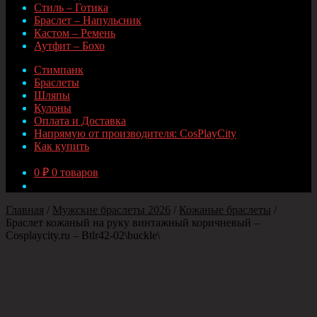
Стиль – Готика
Браслет – Напульсник
Кастом – Ремень
Аутфит – Бохо
Стимпанк
Браслеты
Шляпы
Кулоны
Оплата и Доставка
Напрямую от производителя: CosPlayCity
Как купить
0
₽
0 товаров
Главная
/
Мужские браслеты 2026
/
Кожаные браслеты
/
Браслет кожаный на руку винтажный коричневый –
Cosplaycity.ru – Btlr42-02\buckle\