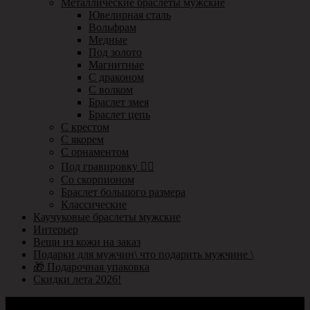
Металлические браслеты мужские
Ювелирная сталь
Вольфрам
Медные
Под золото
Магнитные
С драконом
С волком
Браслет змея
Браслет цепь
С крестом
С якорем
С орнаментом
Под гравировку ✍🏻
Со скорпионом
Браслет большого размера
Классические
Каучуковые браслеты мужские
Интерьер
Вещи из кожи на заказ
Подарки для мужчин\ что подарить мужчине \
🎁 Подарочная упаковка
Скидки лета 2026!
Информация