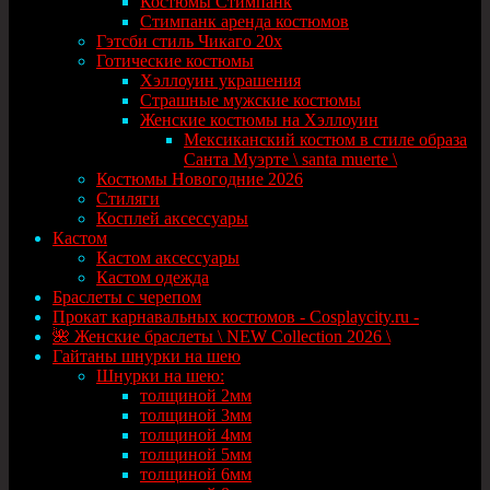
Костюмы Стимпанк
Стимпанк аренда костюмов
Гэтсби стиль Чикаго 20х
Готические костюмы
Хэллоуин украшения
Страшные мужские костюмы
Женские костюмы на Хэллоуин
Мексиканский костюм в стиле образа
Санта Муэрте \ santa muerte \
Костюмы Новогодние 2026
Стиляги
Косплей аксессуары
Кастом
Кастом аксессуары
Кастом одежда
Браслеты с черепом
Прокат карнавальных костюмов - Cosplaycity.ru -
🌺 Женские браслеты \ NEW Collection 2026 \
Гайтаны шнурки на шею
Шнурки на шею:
толщиной 2мм
толщиной 3мм
толщиной 4мм
толщиной 5мм
толщиной 6мм