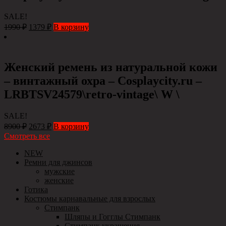
SALE!
1990
₽
1379
₽
В корзину
Женский ремень из натуральной кожи
– винтажный охра – Сosplaycity.ru –
LRBTSV24579\retro-vintage\ W \
SALE!
8900
₽
2673
₽
В корзину
Смотреть все
NEW
Ремни для джинсов
мужские
женские
Готика
Костюмы карнавальные для взрослых
Стимпанк
Шляпы и Гогглы Стимпанк
Стимпанк украшения