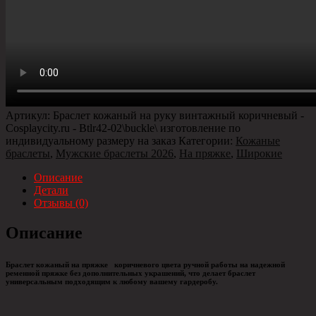
Артикул:
Браслет кожаный на руку винтажный коричневый -
Cosplaycity.ru - Btlr42-02\buckle\ изготовление по
индивидуальному размеру на заказ
Категории:
Кожаные
браслеты
,
Мужские браслеты 2026
,
На пряжке
,
Широкие
Описание
Детали
Отзывы (0)
Описание
Браслет кожаный на пряжке
коричневого цвета ручной работы на надежной
ременной пряжке без дополнительных украшений, что делает браслет
универсальным подходящим к любому вашему гардеробу.