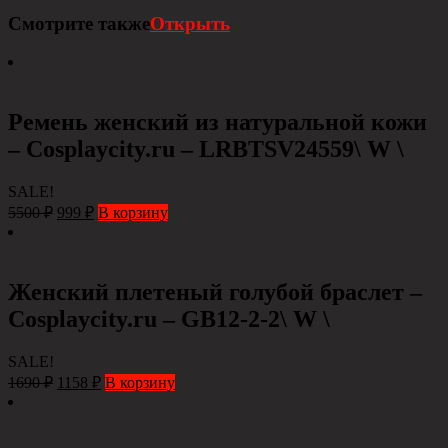
Смотрите также
Открыть
Ремень женский из натуральной кожи
– Сosplaycity.ru – LRBTSV24559\ W \
SALE!
5500
₽
999
₽
В корзину
Женский плетеный голубой браслет –
Cosplaycity.ru – GB12-2-2\ W \
SALE!
1690
₽
1158
₽
В корзину