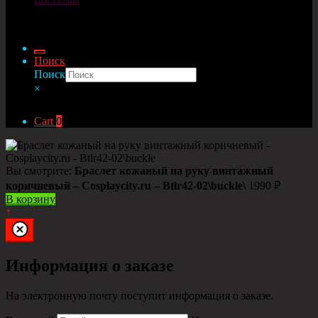
© Cosplaycity.ru 2026
Поиск
Поиск
×
Cart
0
Вы смотрите:
Браслет кожаный на руку винтажный
коричневый – Cosplaycity.ru – Btlr42-02\buckle\
1990
₽
В корзину
↑
Информация о заказе
На электронную почту поступит информация о заказе.