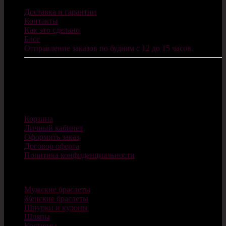
Доставка и гарантии
Контакты
Как это сделано
Блог
Отправление заказов по будням с 12 до 15 часов.
ИП Санников В.С.
ОГРНИП: 322784700077624
E-mail: info@cosplaycity.ru
Магазин
Корзина
Личный кабинет
Оформить заказ
Договор оферта
Политика конфиденциальности
Каталог
Мужские браслеты
Женские браслеты
Шнурки и кулоны
Шляпы
Костюмы