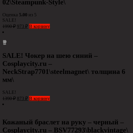
02\Steampunk-Style\
Оценка
5.00
из 5
SALE!
1990
₽
973
₽
В корзину
SALE! Чокер на шею синий –
Cosplaycity.ru –
NeckStrap7701\steelmagnet\ толщина 6
мм\
SALE!
1390
₽
873
₽
В корзину
Кожаный браслет на руку – черный –
Сosplaycity.ru – BSV77293\blackvintage\