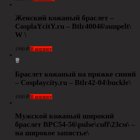
Женский кожаный браслет –
СosplaYcitY.ru – Btlr40046\sunpelt\
W \
1990
₽
В корзину
Браслет кожаный на пряжке синий
– Cosplaycity.ru – Btlr42-04\buckle\
1990
₽
В корзину
Мужской кожаный широкий
браслет BPC54-56\pulse\cuff\23см\ –
на широкое запястье\