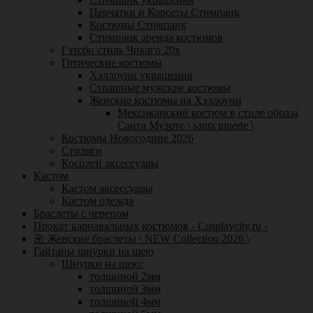
Перчатки и Корсеты Стимпанк
Костюмы Стимпанк
Стимпанк аренда костюмов
Гэтсби стиль Чикаго 20х
Готические костюмы
Хэллоуин украшения
Страшные мужские костюмы
Женские костюмы на Хэллоуин
Мексиканский костюм в стиле образа
Санта Муэрте \ santa muerte \
Костюмы Новогодние 2026
Стиляги
Косплей аксессуары
Кастом
Кастом аксессуары
Кастом одежда
Браслеты с черепом
Прокат карнавальных костюмов - Cosplaycity.ru -
🌺 Женские браслеты \ NEW Collection 2026 \
Гайтаны шнурки на шею
Шнурки на шею:
толщиной 2мм
толщиной 3мм
толщиной 4мм