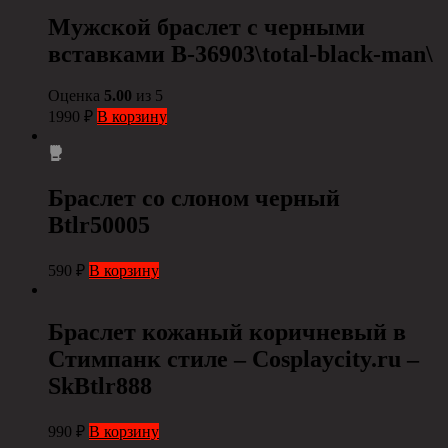
Мужской браслет с черными
вставками B-36903\total-black-man\
Оценка
5.00
из 5
1990
₽
В корзину
Браслет со слоном черный
Btlr50005
590
₽
В корзину
Браслет кожаный коричневый в
Стимпанк стиле – Cosplaycity.ru –
SkBtlr888
990
₽
В корзину