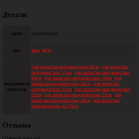
Детали
цвет
коричневый
пол
жен
,
муж
для запястья окружностью 16см
,
для запястья
окружностью 17см
,
для запястья окружностью
18см
,
для запястья окружностью 19см
,
для
окружность
запястья окружностью 20см
,
для запястья
запястья
окружностью 21см
,
для запястья окружностью
22см
,
для запястья окружностью 23см
,
для
запястья окружностью 24см
,
для запястья
окружностью до 15см
Отзывы
Отзывов пока нет.