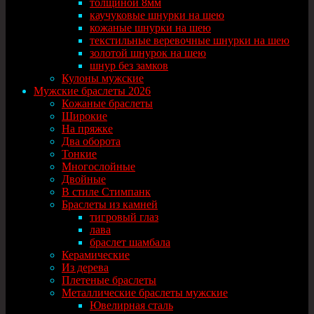
толщиной 8мм
каучуковые шнурки на шею
кожаные шнурки на шею
текстильные веревочные шнурки на шею
золотой шнурок на шею
шнур без замков
Кулоны мужские
Мужские браслеты 2026
Кожаные браслеты
Широкие
На пряжке
Два оборота
Тонкие
Многослойные
Двойные
В стиле Стимпанк
Браслеты из камней
тигровый глаз
лава
браслет шамбала
Керамические
Из дерева
Плетеные браслеты
Металлические браслеты мужские
Ювелирная сталь