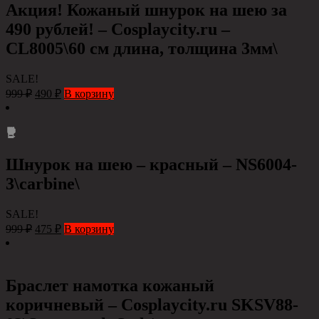
Акция! Кожаный шнурок на шею за
490 рублей! – Cosplaycity.ru –
CL8005\60 см длина, толщина 3мм\
SALE!
999
₽
490
₽
В корзину
Шнурок на шею – красный – NS6004-
3\carbine\
SALE!
999
₽
475
₽
В корзину
Браслет намотка кожаный
коричневый – Сosplaycity.ru SKSV88-