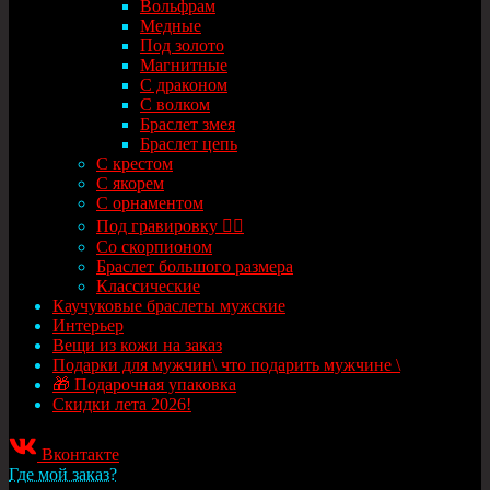
Вольфрам
Медные
Под золото
Магнитные
С драконом
С волком
Браслет змея
Браслет цепь
С крестом
С якорем
С орнаментом
Под гравировку ✍🏻
Со скорпионом
Браслет большого размера
Классические
Каучуковые браслеты мужские
Интерьер
Вещи из кожи на заказ
Подарки для мужчин\ что подарить мужчине \
🎁 Подарочная упаковка
Скидки лета 2026!
Вконтакте
Где мой заказ?