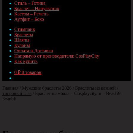
Стиль – Готика
Браслет – Напульсник
Кастом – Ремень
Аутфит – Бохо
Стимпанк
Браслеты
Шляпы
Кулоны
Оплата и Доставка
Напрямую от производителя: CosPlayCity
Как купить
0
₽
0 товаров
Главная
/
Мужские браслеты 2026
/
Браслеты из камней
/
тигровый глаз
/
Браслет шамбала – Cosplaycity.ru – Bead59-
3\smbl\