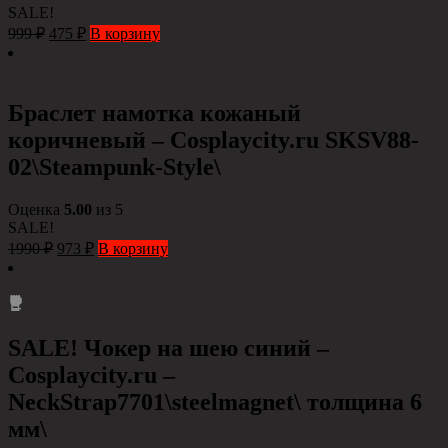
SALE!
999
₽
475
₽
В корзину
Браслет намотка кожаный
коричневый – Сosplaycity.ru SKSV88-
02\Steampunk-Style\
Оценка
5.00
из 5
SALE!
1990
₽
973
₽
В корзину
SALE! Чокер на шею синий –
Cosplaycity.ru –
NeckStrap7701\steelmagnet\ толщина 6
мм\