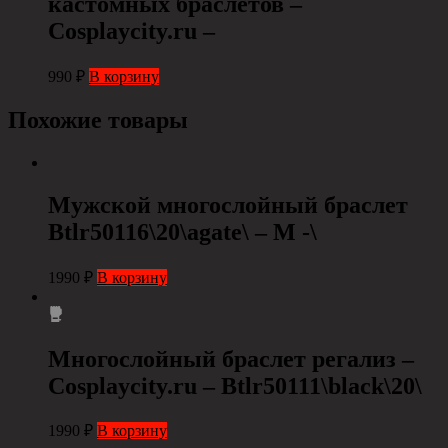
кастомных браслетов –
Cosplaycity.ru –
990
₽
В корзину
Похожие товары
Мужской многослойный браслет
Btlr50116\20\agate\ – M -\
1990
₽
В корзину
Многослойный браслет регализ –
Cosplaycity.ru – Btlr50111\black\20\
1990
₽
В корзину