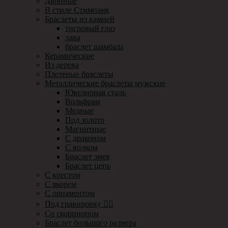
Двойные
В стиле Стимпанк
Браслеты из камней
тигровый глаз
лава
браслет шамбала
Керамические
Из дерева
Плетеные браслеты
Металлические браслеты мужские
Ювелирная сталь
Вольфрам
Медные
Под золото
Магнитные
С драконом
С волком
Браслет змея
Браслет цепь
С крестом
С якорем
С орнаментом
Под гравировку ✍🏻
Со скорпионом
Браслет большого размера