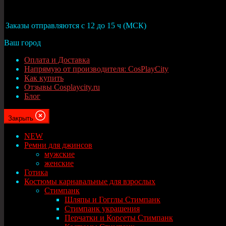
Москва
Заказы отправляются с 12 до 15 ч (МСК)
Ваш город
Оплата и Доставка
Напрямую от производителя: CosPlayCity
Как купить
Отзывы Cosplaycity.ru
Блог
Закрыть
NEW
Ремни для джинсов
мужские
женские
Готика
Костюмы карнавальные для взрослых
Стимпанк
Шляпы и Гогглы Стимпанк
Стимпанк украшения
Перчатки и Корсеты Стимпанк