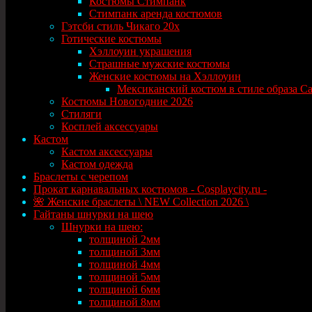
Костюмы Стимпанк
Стимпанк аренда костюмов
Гэтсби стиль Чикаго 20х
Готические костюмы
Хэллоуин украшения
Страшные мужские костюмы
Женские костюмы на Хэллоуин
Мексиканский костюм в стиле образа Сант
Костюмы Новогодние 2026
Стиляги
Косплей аксессуары
Кастом
Кастом аксессуары
Кастом одежда
Браслеты с черепом
Прокат карнавальных костюмов - Cosplaycity.ru -
🌺 Женские браслеты \ NEW Collection 2026 \
Гайтаны шнурки на шею
Шнурки на шею:
толщиной 2мм
толщиной 3мм
толщиной 4мм
толщиной 5мм
толщиной 6мм
толщиной 8мм