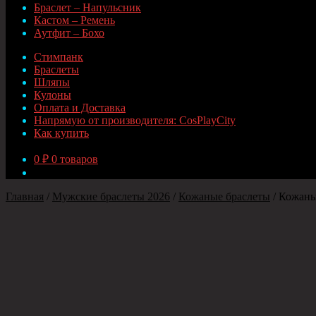
Браслет – Напульсник
Кастом – Ремень
Аутфит – Бохо
Стимпанк
Браслеты
Шляпы
Кулоны
Оплата и Доставка
Напрямую от производителя: CosPlayCity
Как купить
0
₽
0 товаров
Главная
/
Мужские браслеты 2026
/
Кожаные браслеты
/
Кожаный