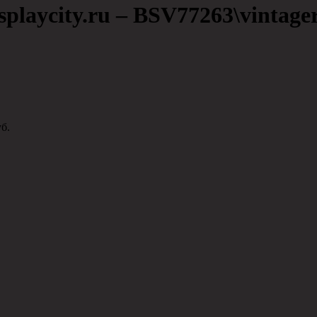
laycity.ru – BSV77263\vintager
б.