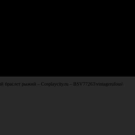
 браслет рыжий – Сosplaycity.ru – BSV77263\vintagerufous\