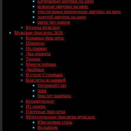
каучуковые шнурки на шею
кожаные шнурки на шею
текстильные веревочные шнурки на шею
золотой шнурок на шею
шнур без замков
Кулоны мужские
Мужские браслеты 2026
Кожаные браслеты
Широкие
На пряжке
Два оборота
Тонкие
Многослойные
Двойные
В стиле Стимпанк
Браслеты из камней
тигровый глаз
лава
браслет шамбала
Керамические
Из дерева
Плетеные браслеты
Металлические браслеты мужские
Ювелирная сталь
Вольфрам