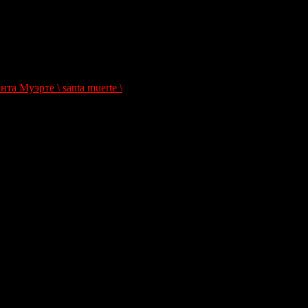
а Муэрте \ santa muerte \