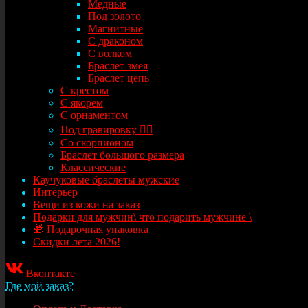
Медные
Под золото
Магнитные
С драконом
С волком
Браслет змея
Браслет цепь
С крестом
С якорем
С орнаментом
Под гравировку ✍🏻
Со скорпионом
Браслет большого размера
Классические
Каучуковые браслеты мужские
Интерьер
Вещи из кожи на заказ
Подарки для мужчин\ что подарить мужчине \
🎁 Подарочная упаковка
Скидки лета 2026!
Вконтакте
Где мой заказ?