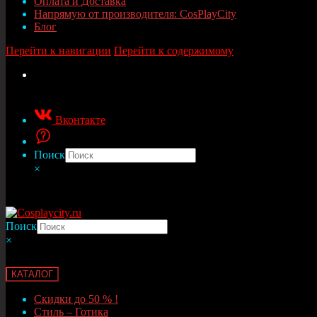
Оплата и Доставка
Напрямую от производителя: CosPlayCity
Блог
Перейти к навигации
Перейти к содержимому
Вконтакте
Поиск
×
Поиск
×
КАТАЛОГ
Скидки до 50 % !
Стиль – Готика