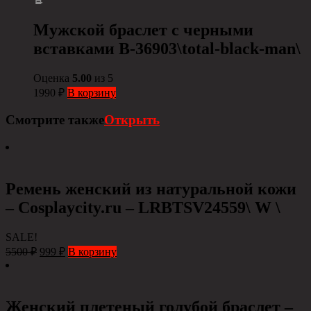
Мужской браслет с черными
вставками B-36903\total-black-man\
Оценка
5.00
из 5
1990
₽
В корзину
Смотрите также
Открыть
Ремень женский из натуральной кожи
– Сosplaycity.ru – LRBTSV24559\ W \
SALE!
5500
₽
999
₽
В корзину
Женский плетеный голубой браслет –