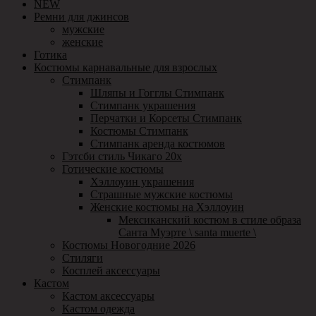
NEW
Ремни для джинсов
мужские
женские
Готика
Костюмы карнавальные для взрослых
Стимпанк
Шляпы и Гогглы Стимпанк
Стимпанк украшения
Перчатки и Корсеты Стимпанк
Костюмы Стимпанк
Стимпанк аренда костюмов
Гэтсби стиль Чикаго 20х
Готические костюмы
Хэллоуин украшения
Страшные мужские костюмы
Женские костюмы на Хэллоуин
Мексиканский костюм в стиле образа
Санта Муэрте \ santa muerte \
Костюмы Новогодние 2026
Стиляги
Косплей аксессуары
Кастом
Кастом аксессуары
Кастом одежда