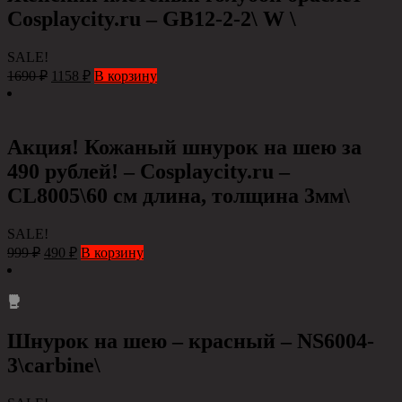
Cosplaycity.ru – GB12-2-2\ W \
SALE!
1690
₽
1158
₽
В корзину
Акция! Кожаный шнурок на шею за
490 рублей! – Cosplaycity.ru –
CL8005\60 см длина, толщина 3мм\
SALE!
999
₽
490
₽
В корзину
Шнурок на шею – красный – NS6004-
3\carbine\