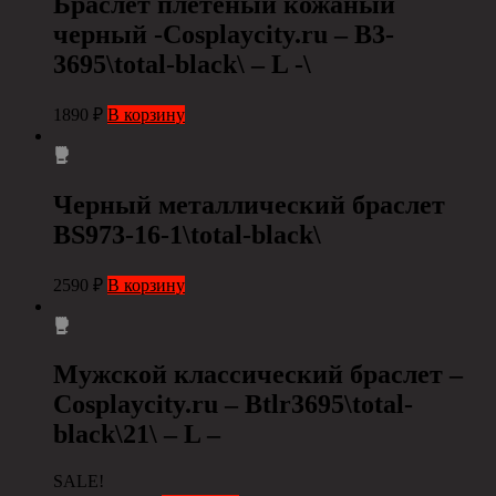
Браслет плетеный кожаный
черный -Cosplaycity.ru – B3-
3695\total-black\ – L -\
1890
₽
В корзину
Черный металлический браслет
BS973-16-1\total-black\
2590
₽
В корзину
Мужской классический браслет –
Cosplaycity.ru – Btlr3695\total-
black\21\ – L –
SALE!