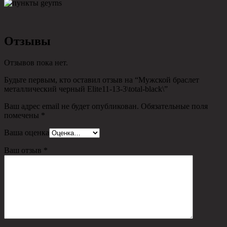
Отзывы
Отзывов пока нет.
Будьте первым, кто оставил отзыв на “Мужской браслет
металлический черный Elite11-13-3\total-black\”
Ваш адрес email не будет опубликован.
Обязательные поля
помечены
*
Ваша оценка
Ваш отзыв
*