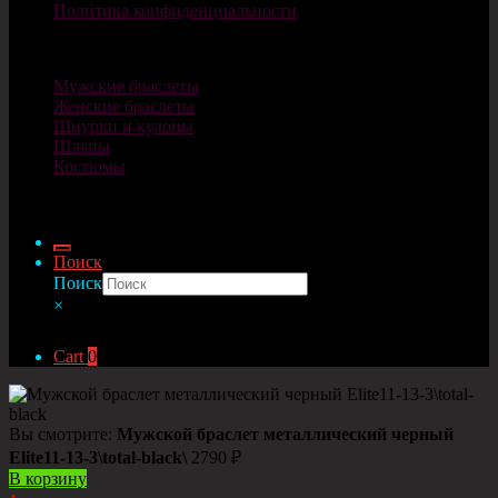
Политика конфиденциальности
Каталог
Мужские браслеты
Женские браслеты
Шнурки и кулоны
Шляпы
Костюмы
© Cosplaycity.ru 2026
Поиск
Поиск
×
Cart
0
Вы смотрите:
Мужской браслет металлический черный
Elite11-13-3\total-black\
2790
₽
В корзину