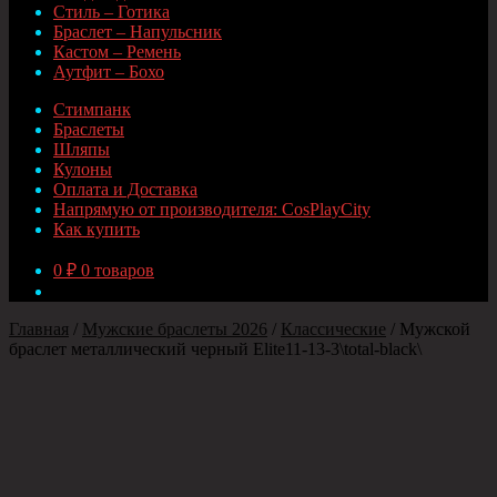
Стиль – Готика
Браслет – Напульсник
Кастом – Ремень
Аутфит – Бохо
Стимпанк
Браслеты
Шляпы
Кулоны
Оплата и Доставка
Напрямую от производителя: CosPlayCity
Как купить
0
₽
0 товаров
Главная
/
Мужские браслеты 2026
/
Классические
/
Мужской
браслет металлический черный Elite11-13-3\total-black\