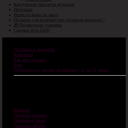
Каучуковые браслеты мужские
Интерьер
Вещи из кожи на заказ
Подарки для мужчин\ что подарить мужчине \
🎁 Подарочная упаковка
Скидки лета 2026!
Информация
Доставка и гарантии
Контакты
Как это сделано
Блог
Отправление заказов по будням с 12 до 15 часов.
ИП Санников В.С.
ОГРНИП: 322784700077624
E-mail: info@cosplaycity.ru
Магазин
Корзина
Личный кабинет
Оформить заказ
Договор оферта