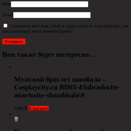
Имя
Email
Сохранить моё имя, email и адрес сайта в этом браузере для
последующих моих комментариев.
Вам также будет интересно…
Мужской браслет шамбала –
Cosplaycity.ru BD63-4\labradorite-
anartosite-shambhala\9
2490
₽
В корзину