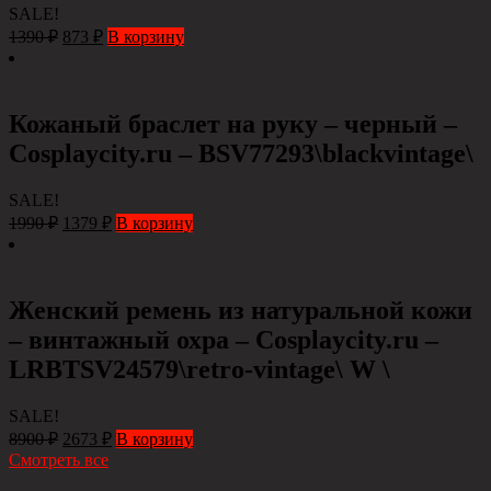
SALE!
1390
₽
873
₽
В корзину
Кожаный браслет на руку – черный –
Сosplaycity.ru – BSV77293\blackvintage\
SALE!
1990
₽
1379
₽
В корзину
Женский ремень из натуральной кожи
– винтажный охра – Сosplaycity.ru –
LRBTSV24579\retro-vintage\ W \
SALE!
8900
₽
2673
₽
В корзину
Смотреть все