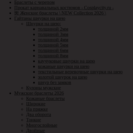
Браслеты с черепом
Прокат карнавальных костюмов - Cosplaycity.ru -
🌺 Женские браслеты \ NEW Collection 2026 \
Гайтаны шнурки на шею
Шнурки на шею:
толщиной 2мм
толщиной 3мм
толщиной 4мм
толщиной 5мм
толщиной 6мм
толщиной 8мм
каучуковые шнурки на шею
кожаные шнурки на шею
текстильные веревочные шнурки на шею
золотой шнурок на шею
шнур без замков
Кулоны мужские
Мужские браслеты 2026
Кожаные браслеты
Широкие
На пряжке
Два оборота
Тонкие
Многослойные
Двойные