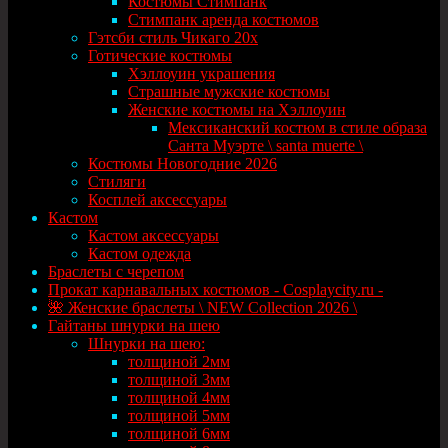
Костюмы Стимпанк
Стимпанк аренда костюмов
Гэтсби стиль Чикаго 20х
Готические костюмы
Хэллоуин украшения
Страшные мужские костюмы
Женские костюмы на Хэллоуин
Мексиканский костюм в стиле образа
Санта Муэрте \ santa muerte \
Костюмы Новогодние 2026
Стиляги
Косплей аксессуары
Кастом
Кастом аксессуары
Кастом одежда
Браслеты с черепом
Прокат карнавальных костюмов - Cosplaycity.ru -
🌺 Женские браслеты \ NEW Collection 2026 \
Гайтаны шнурки на шею
Шнурки на шею:
толщиной 2мм
толщиной 3мм
толщиной 4мм
толщиной 5мм
толщиной 6мм