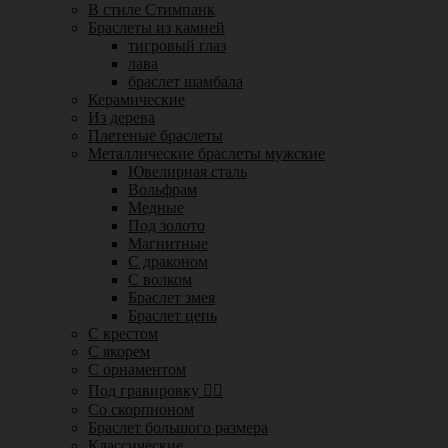
В стиле Стимпанк
Браслеты из камней
тигровый глаз
лава
браслет шамбала
Керамические
Из дерева
Плетеные браслеты
Металлические браслеты мужские
Ювелирная сталь
Вольфрам
Медные
Под золото
Магнитные
С драконом
С волком
Браслет змея
Браслет цепь
С крестом
С якорем
С орнаментом
Под гравировку ✍🏻
Со скорпионом
Браслет большого размера
Классические