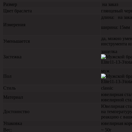
Размер
на заказ
Цвет браслета
глянцевый че
длина: на зака
Измерения
ширина: 15мм
да, можно уме
Уменьшается
инструмента ил
защелка
Застежка
муж
Пол
Стиль
classic
ювелирная стал
Материал
ювелирной ста
Ювелирная стал
Достоинство
на температуру
реакцию с ваш
Упаковка
ювелирная кор
Вес:
~ 50г