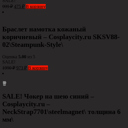
SALE!
999
₽
475
₽
В корзину
Браслет намотка кожаный
коричневый – Сosplaycity.ru SKSV88-
02\Steampunk-Style\
Оценка
5.00
из 5
SALE!
1990
₽
973
₽
В корзину
SALE! Чокер на шею синий –
Cosplaycity.ru –
NeckStrap7701\steelmagnet\ толщина 6
мм\