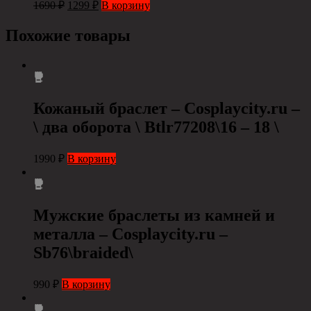
1690
₽
1299
₽
В корзину
Похожие товары
Кожаный браслет – Сosplaycity.ru –
\ два оборота \ Btlr77208\16 – 18 \
1990
₽
В корзину
Мужские браслеты из камней и
металла – Cosplaycity.ru –
Sb76\braided\
990
₽
В корзину