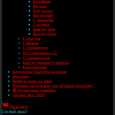
Вольфрам
Медные
Под золото
Магнитные
С драконом
С волком
Браслет змея
Браслет цепь
С крестом
С якорем
С орнаментом
Под гравировку ✍🏻
Со скорпионом
Браслет большого размера
Классические
Каучуковые браслеты мужские
Интерьер
Вещи из кожи на заказ
Подарки для мужчин\ что подарить мужчине \
🎁 Подарочная упаковка
Скидки лета 2026!
Вконтакте
Где мой заказ?