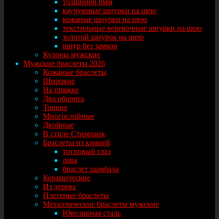
толщиной 8мм
каучуковые шнурки на шею
кожаные шнурки на шею
текстильные веревочные шнурки на шею
золотой шнурок на шею
шнур без замков
Кулоны мужские
Мужские браслеты 2026
Кожаные браслеты
Широкие
На пряжке
Два оборота
Тонкие
Многослойные
Двойные
В стиле Стимпанк
Браслеты из камней
тигровый глаз
лава
браслет шамбала
Керамические
Из дерева
Плетеные браслеты
Металлические браслеты мужские
Ювелирная сталь