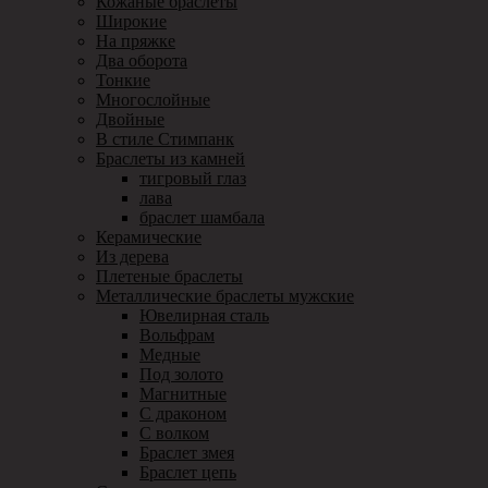
Кожаные браслеты
Широкие
На пряжке
Два оборота
Тонкие
Многослойные
Двойные
В стиле Стимпанк
Браслеты из камней
тигровый глаз
лава
браслет шамбала
Керамические
Из дерева
Плетеные браслеты
Металлические браслеты мужские
Ювелирная сталь
Вольфрам
Медные
Под золото
Магнитные
С драконом
С волком
Браслет змея
Браслет цепь