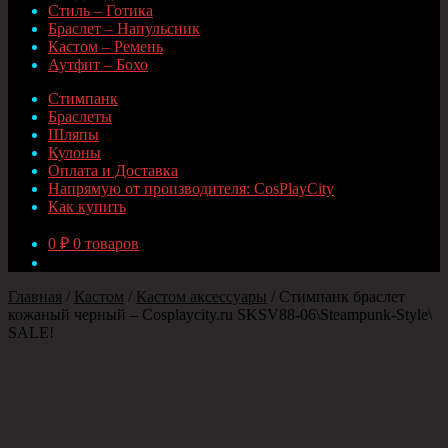
Стиль – Готика
Браслет – Напульсник
Кастом – Ремень
Аутфит – Бохо
Стимпанк
Браслеты
Шляпы
Кулоны
Оплата и Доставка
Напрямую от производителя: CosPlayCity
Как купить
0
₽
0 товаров
Главная
/
Кастом
/
Кастом аксессуары
/
Стимпанк браслет
кожаный черный – Сosplaycity.ru SKSV88-06\Steampunk-Style\
SALE!