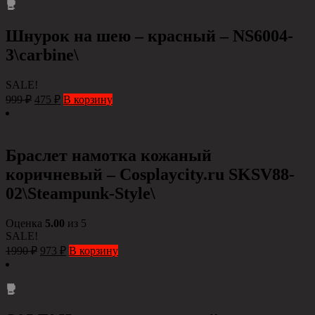
Шнурок на шею – красный – NS6004-
3\carbine\
SALE!
999
₽
475
₽
В корзину
Браслет намотка кожаный
коричневый – Сosplaycity.ru SKSV88-
02\Steampunk-Style\
Оценка
5.00
из 5
SALE!
1990
₽
973
₽
В корзину