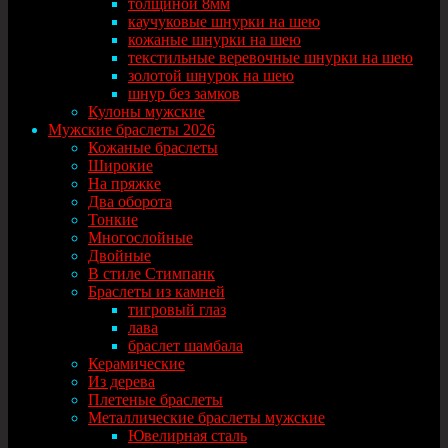
толщиной 8мм
каучуковые шнурки на шею
кожаные шнурки на шею
текстильные веревочные шнурки на шею
золотой шнурок на шею
шнур без замков
Кулоны мужские
Мужские браслеты 2026
Кожаные браслеты
Широкие
На пряжке
Два оборота
Тонкие
Многослойные
Двойные
В стиле Стимпанк
Браслеты из камней
тигровый глаз
лава
браслет шамбала
Керамические
Из дерева
Плетеные браслеты
Металлические браслеты мужские
Ювелирная сталь