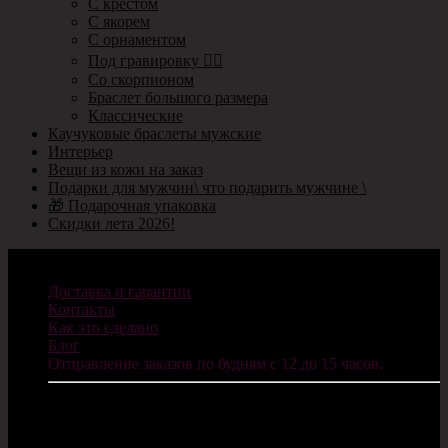
С крестом
С якорем
С орнаментом
Под гравировку ✍🏻
Со скорпионом
Браслет большого размера
Классические
Каучуковые браслеты мужские
Интерьер
Вещи из кожи на заказ
Подарки для мужчин\ что подарить мужчине \
🎁 Подарочная упаковка
Скидки лета 2026!
Информация
Доставка и гарантии
Контакты
Как это сделано
Блог
Отправление заказов по будням с 12 до 15 часов.
ИП Санников В.С.
ОГРНИП: 322784700077624
E-mail: info@cosplaycity.ru