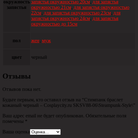
окружность
запястья окружностью 20см
,
для запястья
запястья
окружностью 21см
,
для запястья окружностью
22см
,
для запястья окружностью 23см
,
для
запястья окружностью 24см
,
для запястья
окружностью до 15см
пол
жен
,
муж
цвет
черный
Отзывы
Отзывов пока нет.
Будьте первым, кто оставил отзыв на “Стимпанк браслет
кожаный черный – Сosplaycity.ru SKSV88-06\Steampunk-Style\”
Ваш адрес email не будет опубликован.
Обязательные поля
помечены
*
Ваша оценка