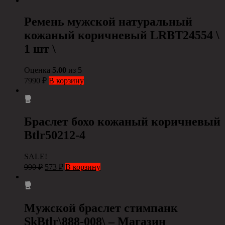
Ремень мужской натуральный
кожаный коричневый LRBT24554 \
1 шт \
Оценка
5.00
из 5
7990
₽
В корзину
Браслет бохо кожаный коричневый
Btlr50212-4
SALE!
990
₽
573
₽
В корзину
Мужской браслет стимпанк
SkBtlr\888-008\ – Магазин