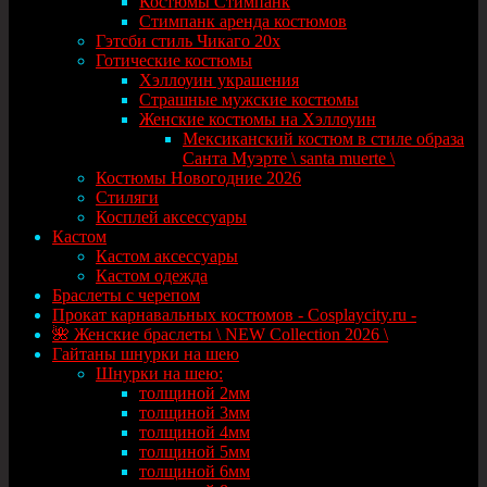
Костюмы Стимпанк
Стимпанк аренда костюмов
Гэтсби стиль Чикаго 20х
Готические костюмы
Хэллоуин украшения
Страшные мужские костюмы
Женские костюмы на Хэллоуин
Мексиканский костюм в стиле образа
Санта Муэрте \ santa muerte \
Костюмы Новогодние 2026
Стиляги
Косплей аксессуары
Кастом
Кастом аксессуары
Кастом одежда
Браслеты с черепом
Прокат карнавальных костюмов - Cosplaycity.ru -
🌺 Женские браслеты \ NEW Collection 2026 \
Гайтаны шнурки на шею
Шнурки на шею:
толщиной 2мм
толщиной 3мм
толщиной 4мм
толщиной 5мм
толщиной 6мм