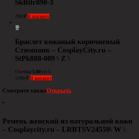
SkBtlr890-3
790
₽
В корзину
Браслет кожаный коричневый
Стимпанк – СosplayCity.ru –
StPk888-009 \ Z \
Оценка
5.00
из 5
1390
₽
В корзину
Смотрите также
Открыть
Ремень женский из натуральной кожи
– Сosplaycity.ru – LRBTSV24559\ W \