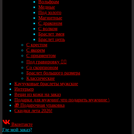
Вольфрам
Медные
Под золото
Магнитные
С драконом
С волком
Браслет змея
Браслет цепь
С крестом
С якорем
С орнаментом
Под гравировку ✍🏻
Со скорпионом
Браслет большого размера
Классические
Каучуковые браслеты мужские
Интерьер
Вещи из кожи на заказ
Подарки для мужчин\ что подарить мужчине \
🎁 Подарочная упаковка
Скидки лета 2026!
Вконтакте
Где мой заказ?