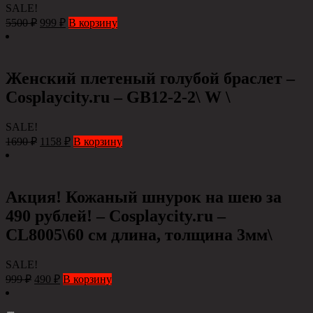
SALE!
5500
₽
999
₽
В корзину
Женский плетеный голубой браслет –
Cosplaycity.ru – GB12-2-2\ W \
SALE!
1690
₽
1158
₽
В корзину
Акция! Кожаный шнурок на шею за
490 рублей! – Cosplaycity.ru –
CL8005\60 см длина, толщина 3мм\
SALE!
999
₽
490
₽
В корзину