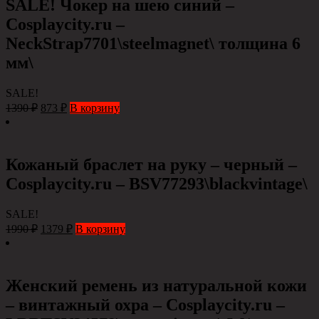
SALE! Чокер на шею синий –
Cosplaycity.ru –
NeckStrap7701\steelmagnet\ толщина 6
мм\
SALE!
1390
₽
873
₽
В корзину
Кожаный браслет на руку – черный –
Сosplaycity.ru – BSV77293\blackvintage\
SALE!
1990
₽
1379
₽
В корзину
Женский ремень из натуральной кожи
– винтажный охра – Сosplaycity.ru –