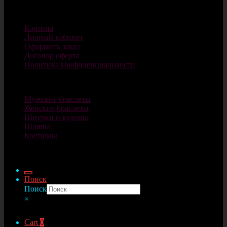
Магазин
Корзина
Личный кабинет
Оформить заказ
Договор оферта
Политика конфиденциальности
Каталог
Мужские браслеты
Женские браслеты
Шнурки и кулоны
Шляпы
Костюмы
© Cosplaycity.ru 2026
Поиск
Поиск
×
Cart
0