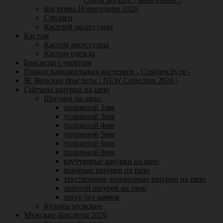
Костюмы Новогодние 2026
Стиляги
Косплей аксессуары
Кастом
Кастом аксессуары
Кастом одежда
Браслеты с черепом
Прокат карнавальных костюмов - Cosplaycity.ru -
🌺 Женские браслеты \ NEW Collection 2026 \
Гайтаны шнурки на шею
Шнурки на шею:
толщиной 2мм
толщиной 3мм
толщиной 4мм
толщиной 5мм
толщиной 6мм
толщиной 8мм
каучуковые шнурки на шею
кожаные шнурки на шею
текстильные веревочные шнурки на шею
золотой шнурок на шею
шнур без замков
Кулоны мужские
Мужские браслеты 2026