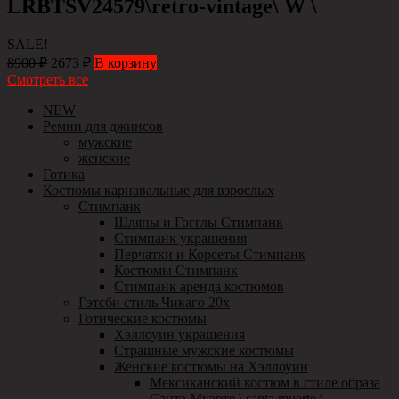
LRBTSV24579\retro-vintage\ W \
SALE!
8900
₽
2673
₽
В корзину
Смотреть все
NEW
Ремни для джинсов
мужские
женские
Готика
Костюмы карнавальные для взрослых
Стимпанк
Шляпы и Гогглы Стимпанк
Стимпанк украшения
Перчатки и Корсеты Стимпанк
Костюмы Стимпанк
Стимпанк аренда костюмов
Гэтсби стиль Чикаго 20х
Готические костюмы
Хэллоуин украшения
Страшные мужские костюмы
Женские костюмы на Хэллоуин
Мексиканский костюм в стиле образа
Санта Муэрте \ santa muerte \