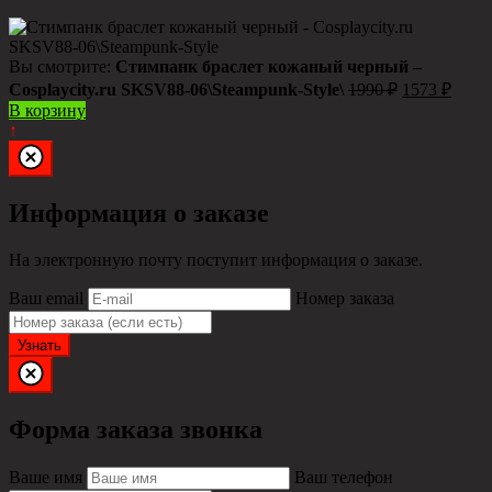
Вы смотрите:
Стимпанк браслет кожаный черный –
Сosplaycity.ru SKSV88-06\Steampunk-Style\
1990
₽
1573
₽
В корзину
↑
Информация о заказе
На электронную почту поступит информация о заказе.
Ваш email
Номер заказа
Узнать
Форма заказа звонка
Ваше имя
Ваш телефон