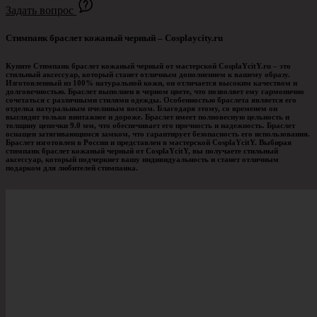
Задать вопрос
Стимпанк браслет кожаный черный – Сosplaycity.ru
Купите Стимпанк браслет кожаный черный от мастерской CosplaYcitY.ru – это
стильный аксессуар, который станет отличным дополнением к вашему образу.
Изготовленный из 100% натуральной кожи, он отличается высоким качеством и
долговечностью. Браслет выполнен в черном цвете, что позволяет ему гармонично
сочетаться с различными стилями одежды. Особенностью браслета является его
отделка натуральным пчелиным воском. Благодаря этому, со временем он
выглядит только винтажнее и дороже. Браслет имеет полновесную цельность и
толщину цепочки 9.0 мм, что обеспечивает его прочность и надежность. Браслет
оснащен затягивающимся замком, что гарантирует безопасность его использования.
Браслет изготовлен в России и представлен в мастерской CosplaYcitY. Выбирая
стимпанк браслет кожаный черный от CosplaYcitY, вы получаете стильный
аксессуар, который подчеркнет вашу индивидуальность и станет отличным
подарком для любителей стимпанка.