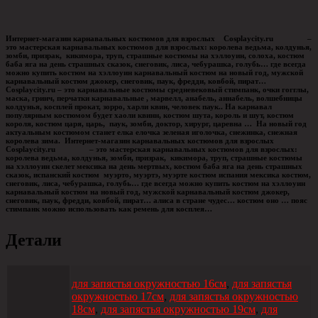
Интернет-магазин карнавальных костюмов для взрослых Cosplaycity.ru –
это мастерская карнавальных костюмов для взрослых: королева ведьма, колдунья,
зомби, призрак, кикимора, труп, страшные костюмы на хэллоуин, солоха, костюм
баба яга на день страшных сказок, снеговик, лиса, чебурашка, голубь… где всегда
можно купить костюм на хэллоуин карнавальный костюм на новый год, мужской
карнавальный костюм джокер, снеговик, паук, фредди, ковбой, пират…
Cosplaycity.ru – это карнавальные костюмы средневековый стимпанк, очки гогглы,
маска, гринч, перчатки карнавальные , марвелл, анабель, аннабель, волшебницы
колдунья, косплей прокат, зорро, харли квин, человек паук.. На карнавал
популярным костюмом будет хаоли квинн, костюм шута, король и шут, костюм
короля, костюм царя, царь, паук, зомби, доктор, хирург, царевна … На новый год
актуальным костюмом станет елка елочка зеленая иголочка, снежинка, снежная
королева зима. Интернет-магазин карнавальных костюмов для взрослых
Cosplaycity.ru – это мастерская карнавальных костюмов для взрослых:
королева ведьма, колдунья, зомби, призрак, кикимора, труп, страшные костюмы
на хэллоуин скелет мексика на день мертвых, костюм баба яга на день страшных
сказок, испанский костюм муэрто, муэртэ, муэрте костюм испания мексика костюм,
снеговик, лиса, чебурашка, голубь… где всегда можно купить костюм на хэллоуин
карнавальный костюм на новый год, мужской карнавальный костюм джокер,
снеговик, паук, фредди, ковбой, пират… алиса в стране чудес… костюм оно … пояс
стимпанк можно использовать как ремень для косплея…
Детали
для запястья окружностью 16см
,
для запястья
окружностью 17см
,
для запястья окружностью
18см
,
для запястья окружностью 19см
,
для