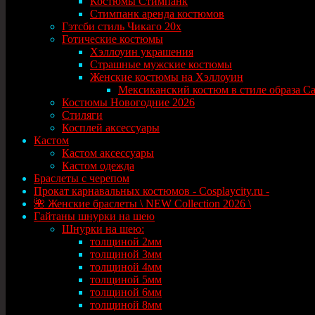
Костюмы Стимпанк
Стимпанк аренда костюмов
Гэтсби стиль Чикаго 20х
Готические костюмы
Хэллоуин украшения
Страшные мужские костюмы
Женские костюмы на Хэллоуин
Мексиканский костюм в стиле образа Сант
Костюмы Новогодние 2026
Стиляги
Косплей аксессуары
Кастом
Кастом аксессуары
Кастом одежда
Браслеты с черепом
Прокат карнавальных костюмов - Cosplaycity.ru -
🌺 Женские браслеты \ NEW Collection 2026 \
Гайтаны шнурки на шею
Шнурки на шею:
толщиной 2мм
толщиной 3мм
толщиной 4мм
толщиной 5мм
толщиной 6мм
толщиной 8мм