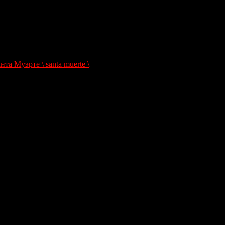
а Муэрте \ santa muerte \