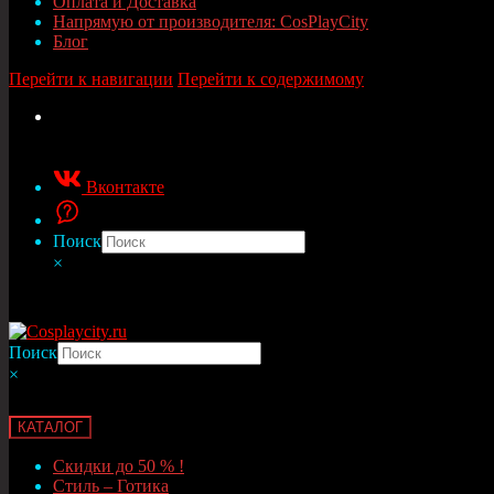
Оплата и Доставка
Напрямую от производителя: CosPlayCity
Блог
Перейти к навигации
Перейти к содержимому
Вконтакте
Поиск
×
Поиск
×
КАТАЛОГ
Скидки до 50 % !
Стиль – Готика