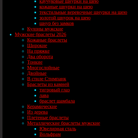
каучуковые шнурки на шею
кожаные шнурки на шею
текстильные веревочные шнурки на шею
золотой шнурок на шею
шнур без замков
Кулоны мужские
Мужские браслеты 2026
Кожаные браслеты
Широкие
На пряжке
Два оборота
Тонкие
Многослойные
Двойные
В стиле Стимпанк
Браслеты из камней
тигровый глаз
лава
браслет шамбала
Керамические
Из дерева
Плетеные браслеты
Металлические браслеты мужские
Ювелирная сталь
Вольфрам