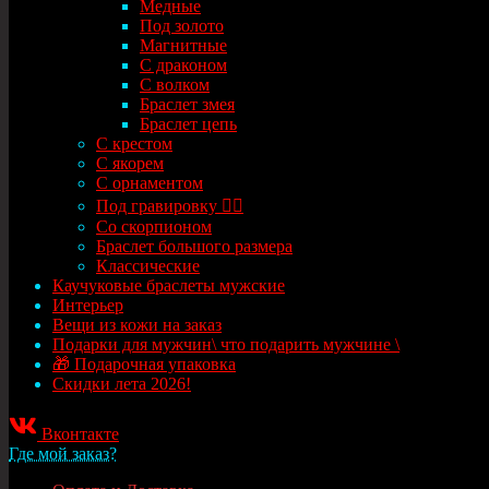
Медные
Под золото
Магнитные
С драконом
С волком
Браслет змея
Браслет цепь
С крестом
С якорем
С орнаментом
Под гравировку ✍🏻
Со скорпионом
Браслет большого размера
Классические
Каучуковые браслеты мужские
Интерьер
Вещи из кожи на заказ
Подарки для мужчин\ что подарить мужчине \
🎁 Подарочная упаковка
Скидки лета 2026!
Вконтакте
Где мой заказ?