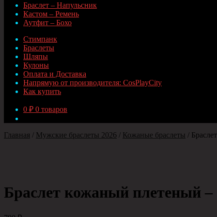
Браслет – Напульсник
Кастом – Ремень
Аутфит – Бохо
Стимпанк
Браслеты
Шляпы
Кулоны
Оплата и Доставка
Напрямую от производителя: CosPlayCity
Как купить
0
₽
0 товаров
Главная
/
Мужские браслеты 2026
/
Кожаные браслеты
/
Браслет
Браслет кожаный плетеный – Co