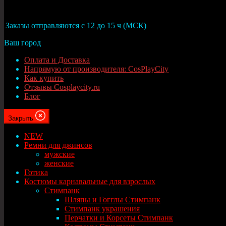
Москва
Заказы отправляются с 12 до 15 ч (МСК)
Ваш город
Оплата и Доставка
Напрямую от производителя: CosPlayCity
Как купить
Отзывы Cosplaycity.ru
Блог
Закрыть
NEW
Ремни для джинсов
мужские
женские
Готика
Костюмы карнавальные для взрослых
Стимпанк
Шляпы и Гогглы Стимпанк
Стимпанк украшения
Перчатки и Корсеты Стимпанк