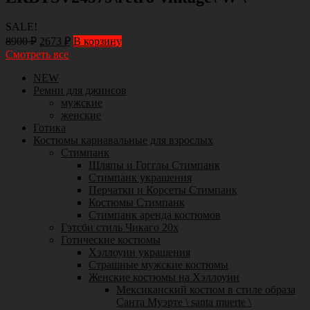
SALE!
8900
₽
2673
₽
В корзину
Смотреть все
NEW
Ремни для джинсов
мужские
женские
Готика
Костюмы карнавальные для взрослых
Стимпанк
Шляпы и Гогглы Стимпанк
Стимпанк украшения
Перчатки и Корсеты Стимпанк
Костюмы Стимпанк
Стимпанк аренда костюмов
Гэтсби стиль Чикаго 20х
Готические костюмы
Хэллоуин украшения
Страшные мужские костюмы
Женские костюмы на Хэллоуин
Мексиканский костюм в стиле образа
Санта Муэрте \ santa muerte \