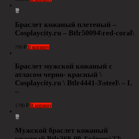
Браслет кожаный плетеный –
Cosplaycity.ru – Btlr50094\red-coral\
790
₽
В корзину
Браслет мужской кожаный с
атласом черно- красный \
Cosplaycity.ru \ Btlr4441-3\steel\ – L
–
1790
₽
В корзину
Мужской браслет кожаный
красный Btlr369-09-1\vinous\22\ –