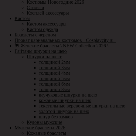
Костюмы Новогодние 2026
Стиляги
Косплей аксессуары
Кастом
Кастом аксессуары
Кастом одежда
Браслеты с черепом
Прокат карнавальных костюмов - Cosplaycity.ru -
🌺 Женские браслеты \ NEW Collection 2026 \
Гайтаны шнурки на шею
Шнурки на шею:
толщиной 2мм
толщиной 3мм
толщиной 4мм
толщиной 5мм
толщиной 6мм
толщиной 8мм
каучуковые шнурки на шею
кожаные шнурки на шею
текстильные веревочные шнурки на шею
золотой шнурок на шею
шнур без замков
Кулоны мужские
Мужские браслеты 2026
Кожаные браслеты