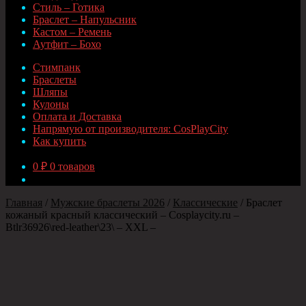
Стиль – Готика
Браслет – Напульсник
Кастом – Ремень
Аутфит – Бохо
Стимпанк
Браслеты
Шляпы
Кулоны
Оплата и Доставка
Напрямую от производителя: CosPlayCity
Как купить
0
₽
0 товаров
Главная
/
Мужские браслеты 2026
/
Классические
/
Браслет
кожаный красный классический – Cosplaycity.ru –
Btlr36926\red-leather\23\ – XXL –