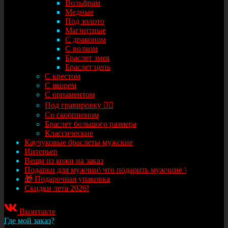
Вольфрам
Медные
Под золото
Магнитные
С драконом
С волком
Браслет змея
Браслет цепь
С крестом
С якорем
С орнаментом
Под гравировку ✍🏻
Со скорпионом
Браслет большого размера
Классические
Каучуковые браслеты мужские
Интерьер
Вещи из кожи на заказ
Подарки для мужчин\ что подарить мужчине \
🎁 Подарочная упаковка
Скидки лета 2026!
Вконтакте
Где мой заказ?