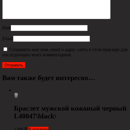
Имя
Email
Сохранить моё имя, email и адрес сайта в этом браузере для
последующих моих комментариев.
Вам также будет интересно…
Браслет мужской кожаный черный
L40047\black\
1390
₽
В корзину