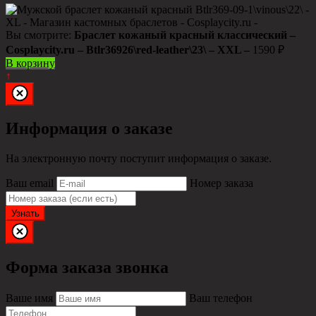
Вы смотрите:
Браслет кожаный красный классический –
Cosplaycity.ru – Btlr36926\red-leather\23\ – XXL –
1590
₽
В корзину
↑
Информация о заказе
На электронную почту поступит информация о заказе.
Ваш email
Номер заказа
Узнать
Форма заказа звонка
Ваше имя
Ваш телефон