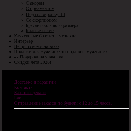
С якорем
С орнаментом
Под гравировку ✍🏻
Со скорпионом
Браслет большого размера
Классические
Каучуковые браслеты мужские
Интерьер
Вещи из кожи на заказ
Подарки для мужчин\ что подарить мужчине \
🎁 Подарочная упаковка
Скидки лета 2026!
Информация
Доставка и гарантии
Контакты
Как это сделано
Блог
Отправление заказов по будням с 12 до 15 часов.
ИП Санников В.С.
ОГРНИП: 322784700077624
E-mail: info@cosplaycity.ru