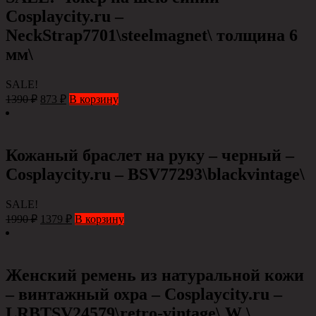
Cosplaycity.ru –
NeckStrap7701\steelmagnet\ толщина 6
мм\
SALE!
1390
₽
873
₽
В корзину
Кожаный браслет на руку – черный –
Сosplaycity.ru – BSV77293\blackvintage\
SALE!
1990
₽
1379
₽
В корзину
Женский ремень из натуральной кожи
– винтажный охра – Сosplaycity.ru –
LRBTSV24579\retro-vintage\ W \