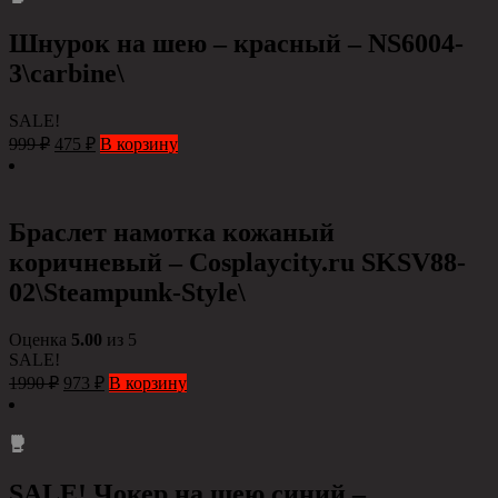
Шнурок на шею – красный – NS6004-
3\carbine\
SALE!
999
₽
475
₽
В корзину
Браслет намотка кожаный
коричневый – Сosplaycity.ru SKSV88-
02\Steampunk-Style\
Оценка
5.00
из 5
SALE!
1990
₽
973
₽
В корзину
SALE! Чокер на шею синий –