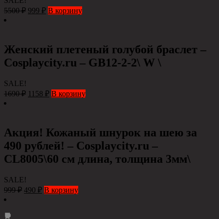
SALE!
5500
₽
999
₽
В корзину
Женский плетеный голубой браслет –
Cosplaycity.ru – GB12-2-2\ W \
SALE!
1690
₽
1158
₽
В корзину
Акция! Кожаный шнурок на шею за
490 рублей! – Cosplaycity.ru –
CL8005\60 см длина, толщина 3мм\
SALE!
999
₽
490
₽
В корзину