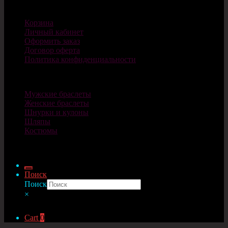
Магазин
Корзина
Личный кабинет
Оформить заказ
Договор оферта
Политика конфиденциальности
Каталог
Мужские браслеты
Женские браслеты
Шнурки и кулоны
Шляпы
Костюмы
© Cosplaycity.ru 2026
Поиск
Поиск
×
Cart
0