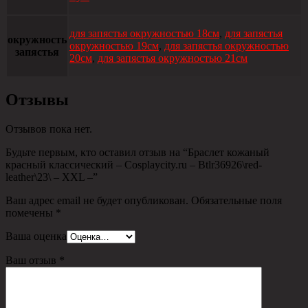
для запястья окружностью 18см
,
для запястья
окружность
окружностью 19см
,
для запястья окружностью
запястья
20см
,
для запястья окружностью 21см
Отзывы
Отзывов пока нет.
Будьте первым, кто оставил отзыв на “Браслет кожаный
красный классический – Cosplaycity.ru – Btlr36926\red-
leather\23\ – XXL –”
Ваш адрес email не будет опубликован.
Обязательные поля
помечены
*
Ваша оценка
Ваш отзыв
*