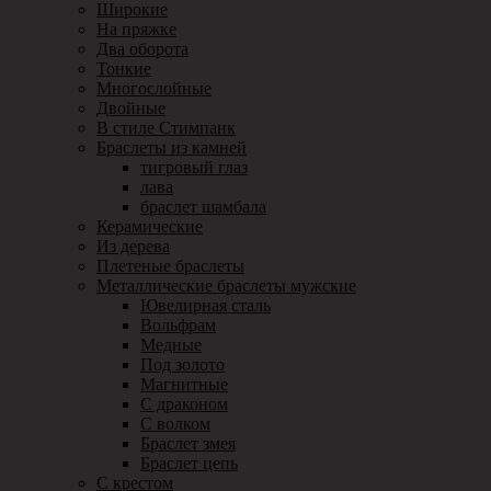
Широкие
На пряжке
Два оборота
Тонкие
Многослойные
Двойные
В стиле Стимпанк
Браслеты из камней
тигровый глаз
лава
браслет шамбала
Керамические
Из дерева
Плетеные браслеты
Металлические браслеты мужские
Ювелирная сталь
Вольфрам
Медные
Под золото
Магнитные
С драконом
С волком
Браслет змея
Браслет цепь
С крестом