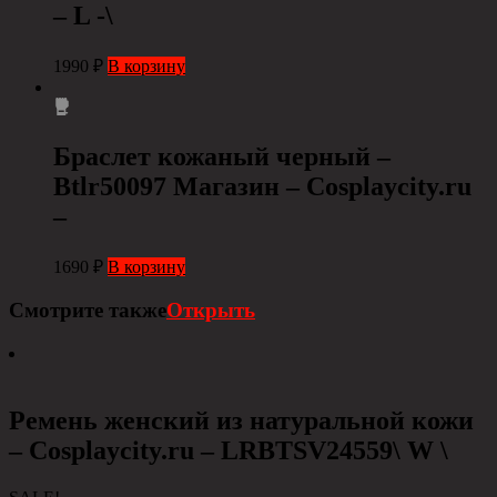
– L -\
1990
₽
В корзину
Браслет кожаный черный –
Btlr50097 Магазин – Cosplaycity.ru
–
1690
₽
В корзину
Смотрите также
Открыть
Ремень женский из натуральной кожи
– Сosplaycity.ru – LRBTSV24559\ W \