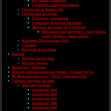
Костюмы Стимпанк
Стимпанк аренда костюмов
Гэтсби стиль Чикаго 20х
Готические костюмы
Хэллоуин украшения
Страшные мужские костюмы
Женские костюмы на Хэллоуин
Мексиканский костюм в стиле образа
Санта Муэрте \ santa muerte \
Костюмы Новогодние 2026
Стиляги
Косплей аксессуары
Кастом
Кастом аксессуары
Кастом одежда
Браслеты с черепом
Прокат карнавальных костюмов - Cosplaycity.ru -
🌺 Женские браслеты \ NEW Collection 2026 \
Гайтаны шнурки на шею
Шнурки на шею:
толщиной 2мм
толщиной 3мм
толщиной 4мм
толщиной 5мм
толщиной 6мм