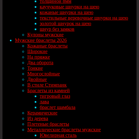
толщиной 8мм
каучуковые шнурки на шею
кожаные шнурки на шею
текстильные веревочные шнурки на шею
золотой шнурок на шею
шнур без замков
Кулоны мужские
Мужские браслеты 2026
Кожаные браслеты
Широкие
На пряжке
Два оборота
Тонкие
Многослойные
Двойные
В стиле Стимпанк
Браслеты из камней
тигровый глаз
лава
браслет шамбала
Керамические
Из дерева
Плетеные браслеты
Металлические браслеты мужские
Ювелирная сталь